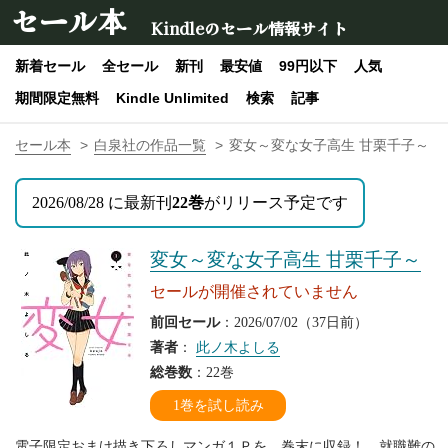
セール本
Kindleのセール情報サイト
新着セール
全セール
新刊
最安値
99円以下
人気
期間限定無料
Kindle Unlimited
検索
記事
セール本
白泉社の作品一覧
変女～変な女子高生 甘栗千子～
2026/08/28 に最新刊
22巻
がリリース予定です
変女～変な女子高生 甘栗千子～
セールが開催されていません
前回セール
：2026/07/02（37日前）
著者
：
此ノ木よしる
総巻数
：22巻
1巻を試し読み
電子限定おまけ描き下ろしマンガ１Ｐを、巻末に収録！ 就職難の