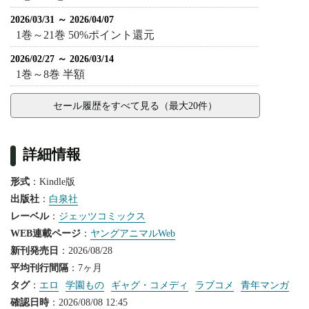
2026/03/31 ～ 2026/04/07
1巻～21巻 50%ポイント還元
2026/02/27 ～ 2026/03/14
1巻～8巻 半額
セール履歴をすべて見る（最大20件）
詳細情報
形式
：Kindle版
出版社
：
白泉社
レーベル
：
ジェッツコミックス
WEB連載ページ
：
ヤングアニマルWeb
新刊発売日
：2026/08/28
平均刊行間隔
：7ヶ月
タグ
：
エロ
学園もの
ギャグ・コメディ
ラブコメ
青年マンガ
確認日時
：2026/08/08 12:45