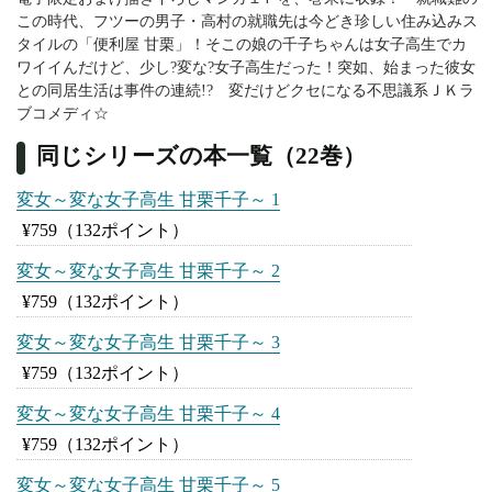
この時代、フツーの男子・高村の就職先は今どき珍しい住み込みス
タイルの「便利屋 甘栗」！そこの娘の千子ちゃんは女子高生でカ
ワイイんだけど、少し?変な?女子高生だった！突如、始まった彼女
との同居生活は事件の連続!? 変だけどクセになる不思議系ＪＫラ
ブコメディ☆
同じシリーズの本一覧（22巻）
変女～変な女子高生 甘栗千子～ 1
¥759
（132ポイント）
変女～変な女子高生 甘栗千子～ 2
¥759
（132ポイント）
変女～変な女子高生 甘栗千子～ 3
¥759
（132ポイント）
変女～変な女子高生 甘栗千子～ 4
¥759
（132ポイント）
変女～変な女子高生 甘栗千子～ 5