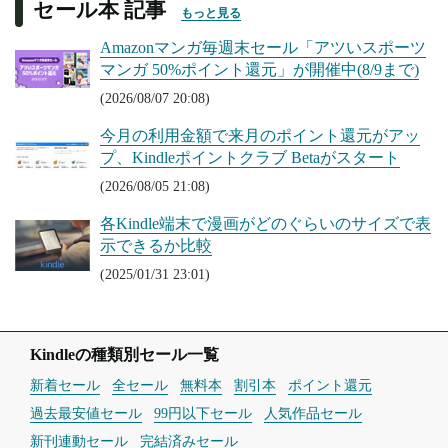
セール本 記事
もっと見る
Amazonマンガ毎週末セール「アツいスポーツ
マンガ 50%ポイント還元」が開催中(8/9まで)
(2026/08/07 20:08)
今月の利用金額で来月のポイント還元がアッ
プ、Kindleポイントクラブ Betaがスタート
(2026/08/05 21:08)
各Kindle端末で漫画がどのぐらいのサイズで表
示できるか比較
(2025/01/31 23:01)
Kindleの種類別セール一覧
新着セール
全セール
無料本
割引本
ポイント還元
過去最安値セール
99円以下セール
人気作品セール
新刊連動セール
完結済みセール