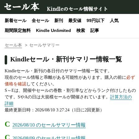
セール本
Kindleのセール情報サイト
新着セール
全セール
新刊
最安値
99円以下
人気
期間限定無料
Kindle Unlimited
検索
記事
セール本
セールサマリー
Kindleセール・新刊サマリー情報一覧
Kindleセール・新刊の各日付のサマリー情報一覧です。
現在のセール情報と乖離がある可能性があります。購入の前に
必ず
価格を確認
してください。
S～Eは、開催中セールの巻数・割引率などからランク付けしたもの
です。SやAの日は大規模セールが開催されています。
計算方法の
詳細
最終更新日時：2026/08/10 3:27:24（1日に2回更新）
C
2026/08/10 のセールサマリー情報
C
2026/08/09 のセールサマリー情報