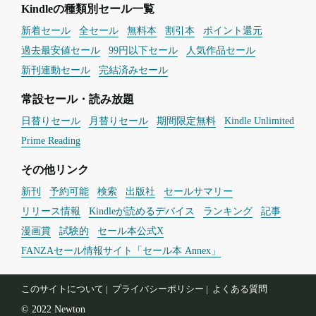
Kindleの種類別セール一覧
新着セール
全セール
無料本
割引本
ポイント還元
過去最安値セール
99円以下セール
人気作品セール
新刊連動セール
完結済みセール
常設セール・読み放題
日替りセール
月替りセール
期間限定無料
Kindle Unlimited
Prime Reading
その他リンク
新刊
予約可能
検索
出版社
セールサマリー
リリース情報
Kindleが読めるデバイス
ランキング
記事
漫画賞
試験的
セール本公式X
FANZAセール情報サイト「セール本 Annex」
このサイトについて
プライバシーポリシー
よくある質問
© 2022 Newton