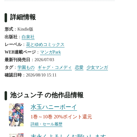
詳細情報
形式
：Kindle版
出版社
：
白泉社
レーベル
：
花とゆめコミックス
WEB連載ページ
：
マンガPark
最新刊発売日
：2026/07/03
タグ
：
学園もの
ギャグ・コメディ
恋愛
少女マンガ
確認日時
：2026/08/10 15:11
池ジュン子 の他作品情報
水玉ハニーボーイ
1巻～10巻 20%ポイント還元
詳細・セール履歴
末永くよろしくお願いします