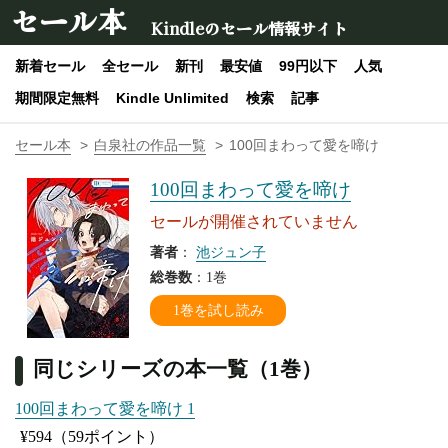
セール本
Kindleのセール情報サイト
新着セール
全セール
新刊
最安値
99円以下
人気
期間限定無料
Kindle Unlimited
検索
記事
セール本
白泉社の作品一覧
100回まわって愛を啼け
100回まわって愛を啼け
セールが開催されていません
著者
：
池ジュン子
総巻数
：1巻
1巻を試し読み
同じシリーズの本一覧（1巻）
100回まわって愛を啼け 1
¥594
（59ポイント）