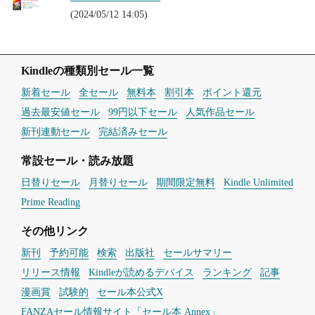
(2024/05/12 14:05)
Kindleの種類別セール一覧
新着セール
全セール
無料本
割引本
ポイント還元
過去最安値セール
99円以下セール
人気作品セール
新刊連動セール
完結済みセール
常設セール・読み放題
日替りセール
月替りセール
期間限定無料
Kindle Unlimited
Prime Reading
その他リンク
新刊
予約可能
検索
出版社
セールサマリー
リリース情報
Kindleが読めるデバイス
ランキング
記事
漫画賞
試験的
セール本公式X
FANZAセール情報サイト「セール本 Annex」