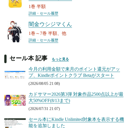
1巻 半額
詳細・セール履歴
闇金ウシジマくん
1巻～7巻 半額、他
詳細・セール履歴
セール本 記事
もっと見る
今月の利用金額で来月のポイント還元がアッ
プ、Kindleポイントクラブ Betaがスタート
(2026/08/05 21:08)
カドサマー2026第3弾 対象作品2500点以上が最
大50%OFF(8/13まで)
(2026/07/31 21:07)
セール本にKindle Unlimited対象本を表示する機
能を追加しました