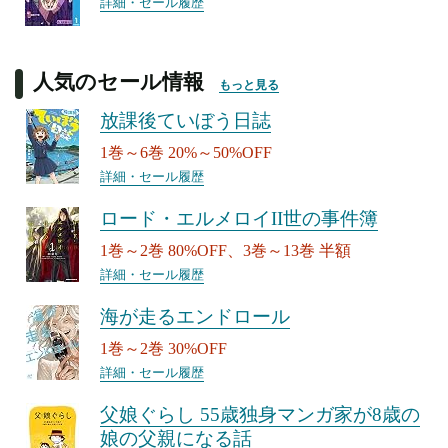
詳細・セール履歴
人気のセール情報
もっと見る
放課後ていぼう日誌
1巻～6巻 20%～50%OFF
詳細・セール履歴
ロード・エルメロイII世の事件簿
1巻～2巻 80%OFF、3巻～13巻 半額
詳細・セール履歴
海が走るエンドロール
1巻～2巻 30%OFF
詳細・セール履歴
父娘ぐらし 55歳独身マンガ家が8歳の
娘の父親になる話