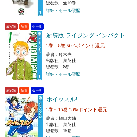
総巻数：全10巻
詳細・セール履歴
最安値
新着
セール
新装版 ライジング インパクト
1巻～8巻 50%ポイント還元
著者：鈴木央
出版社：集英社
総巻数：8巻
詳細・セール履歴
最安値
新着
セール
ホイッスル!
1巻～15巻 50%ポイント還元
著者：樋口大輔
出版社：集英社
総巻数：15巻