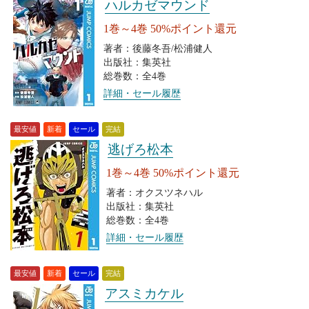
ハルカゼマウンド
1巻～4巻 50%ポイント還元
著者：後藤冬吾/松浦健人
出版社：集英社
総巻数：全4巻
詳細・セール履歴
最安値
新着
セール
完結
逃げろ松本
1巻～4巻 50%ポイント還元
著者：オクスツネハル
出版社：集英社
総巻数：全4巻
詳細・セール履歴
最安値
新着
セール
完結
アスミカケル