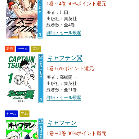
1巻～4巻 50%ポイント還元
著者：川田
出版社：集英社
総巻数：全4巻
詳細・セール履歴
新着
セール
完結
キャプテン翼
1巻 65%ポイント還元
著者：高橋陽一
出版社：集英社
総巻数：全21巻
詳細・セール履歴
セール
完結
キャプテン
1巻～3巻 30%ポイント還元