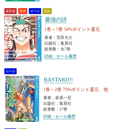
最安値
新着
セール
完結
最強の詩
1巻～7巻 50%ポイント還元
著者：宮田大介
出版社：集英社
総巻数：全7巻
詳細・セール履歴
セール
BASTARD!!
1巻～2巻 75%ポイント還元、他
著者：萩原一至
出版社：集英社
総巻数：27巻
詳細・セール履歴