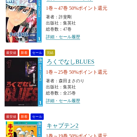
1巻～47巻 50%ポイント還元
著者：許斐剛
出版社：集英社
総巻数：47巻
詳細・セール履歴
最安値
新着
セール
完結
ろくでなしBLUES
1巻～25巻 50%ポイント還元
著者：森田まさのり
出版社：集英社
総巻数：全25巻
詳細・セール履歴
最安値
新着
セール
キャプテン2
1巻～19巻 50%ポイント還元