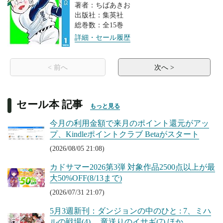
著者：ちばあきお
出版社：集英社
総巻数：全15巻
詳細・セール履歴
< 前へ
次へ >
セール本 記事
もっと見る
今月の利用金額で来月のポイント還元がアッ
プ、Kindleポイントクラブ Betaがスタート
(2026/08/05 21:08)
カドサマー2026第3弾 対象作品2500点以上が最
大50%OFF(8/13まで)
(2026/07/31 21:07)
5月3週新刊：ダンジョンの中のひと : 7、ミハ
ルの戦場(4) 、竜送りのイサギ(7) ほか