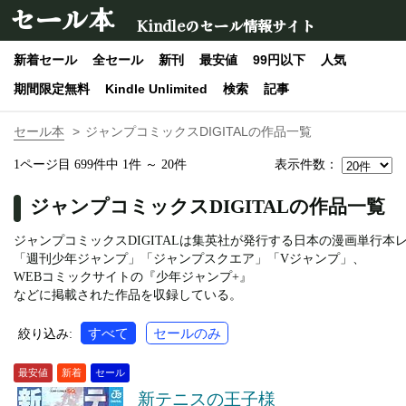
セール本
Kindleのセール情報サイト
新着セール
全セール
新刊
最安値
99円以下
人気
期間限定無料
Kindle Unlimited
検索
記事
セール本
ジャンプコミックスDIGITALの作品一覧
表示件数：
1ページ目 699件中 1件 ～ 20件
ジャンプコミックスDIGITALの作品一覧
ジャンプコミックスDIGITALは集英社が発行する日本の漫画単行本
「週刊少年ジャンプ」「ジャンプスクエア」「Vジャンプ」、
WEBコミックサイトの『少年ジャンプ+』
などに掲載された作品を収録している。
すべて
セールのみ
絞り込み:
最安値
新着
セール
新テニスの王子様