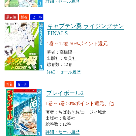
詳細・セール履歴
最安値
新着
セール
キャプテン翼 ライジングサン
FINALS
1巻～12巻 50%ポイント還元
著者：高橋陽一
出版社：集英社
総巻数：12巻
詳細・セール履歴
新着
セール
プレイボール2
1巻～5巻 50%ポイント還元、他
著者：ちばあきお/コージィ城倉
出版社：集英社
総巻数：12巻
詳細・セール履歴