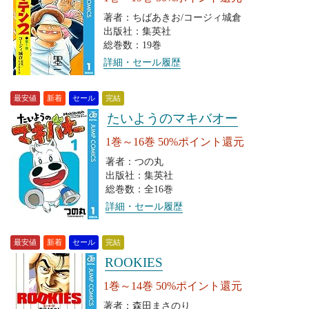
著者：ちばあきお/コージィ城倉
出版社：集英社
総巻数：19巻
詳細・セール履歴
最安値
新着
セール
完結
たいようのマキバオー
1巻～16巻 50%ポイント還元
著者：つの丸
出版社：集英社
総巻数：全16巻
詳細・セール履歴
最安値
新着
セール
完結
ROOKIES
1巻～14巻 50%ポイント還元
著者：森田まさのり