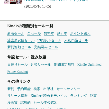
(2026/05/16 13:05)
Kindleの種類別セール一覧
新着セール
全セール
無料本
割引本
ポイント還元
過去最安値セール
99円以下セール
人気作品セール
新刊連動セール
完結済みセール
常設セール・読み放題
日替りセール
月替りセール
期間限定無料
Kindle Unlimited
Prime Reading
その他リンク
新刊
予約可能
検索
出版社
セールサマリー
リリース情報
Kindleが読めるデバイス
ランキング
記事
漫画賞
試験的
セール本公式X