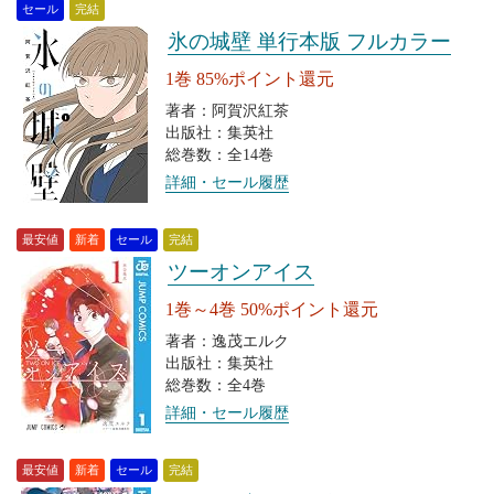
セール
完結
氷の城壁 単行本版 フルカラー
1巻 85%ポイント還元
著者：阿賀沢紅茶
出版社：集英社
総巻数：全14巻
詳細・セール履歴
最安値
新着
セール
完結
ツーオンアイス
1巻～4巻 50%ポイント還元
著者：逸茂エルク
出版社：集英社
総巻数：全4巻
詳細・セール履歴
最安値
新着
セール
完結