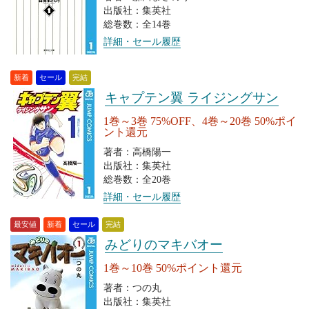
出版社：集英社
総巻数：全14巻
詳細・セール履歴
新着
セール
完結
キャプテン翼 ライジングサン
1巻～3巻 75%OFF、4巻～20巻 50%ポイ
ント還元
著者：高橋陽一
出版社：集英社
総巻数：全20巻
詳細・セール履歴
最安値
新着
セール
完結
みどりのマキバオー
1巻～10巻 50%ポイント還元
著者：つの丸
出版社：集英社