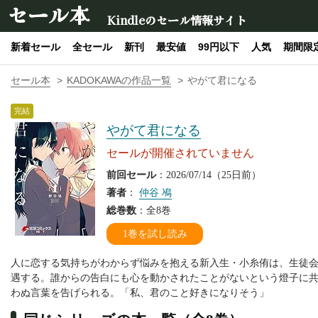
セール本
Kindleのセール情報サイト
新着セール
全セール
新刊
最安値
99円以下
人気
期間限
セール本
KADOKAWAの作品一覧
やがて君になる
完結
やがて君になる
セールが開催されていません
前回セール
：2026/07/14（25日前）
著者
：
仲谷 鳰
総巻数
：全8巻
1巻を試し読み
人に恋する気持ちがわからず悩みを抱える新入生・小糸侑は、生徒
遇する。誰からの告白にも心を動かされたことがないという燈子に
わぬ言葉を告げられる。「私、君のこと好きになりそう」