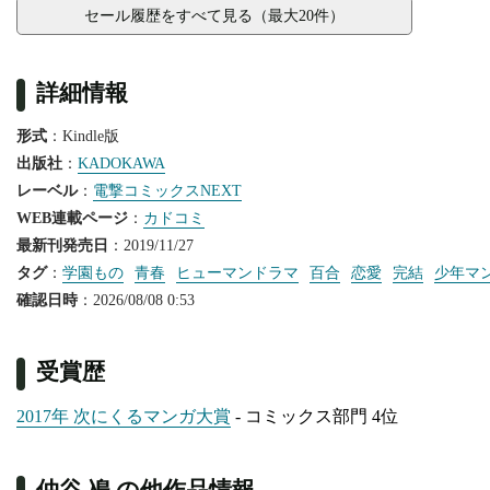
セール履歴をすべて見る（最大20件）
詳細情報
形式
：Kindle版
出版社
：
KADOKAWA
レーベル
：
電撃コミックスNEXT
WEB連載ページ
：
カドコミ
最新刊発売日
：2019/11/27
タグ
：
学園もの
青春
ヒューマンドラマ
百合
恋愛
完結
少年マ
確認日時
：2026/08/08 0:53
受賞歴
2017年 次にくるマンガ大賞
- コミックス部門 4位
仲谷 鳰 の他作品情報