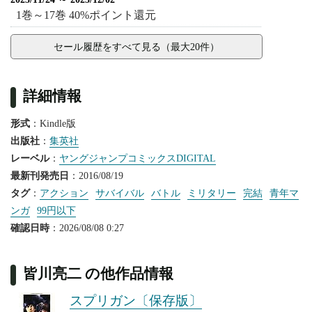
1巻～17巻 40%ポイント還元
セール履歴をすべて見る（最大20件）
詳細情報
形式
：Kindle版
出版社
：
集英社
レーベル
：
ヤングジャンプコミックスDIGITAL
最新刊発売日
：2016/08/19
タグ
：
アクション
サバイバル
バトル
ミリタリー
完結
青年マ
ンガ
99円以下
確認日時
：2026/08/08 0:27
皆川亮二 の他作品情報
スプリガン〔保存版〕