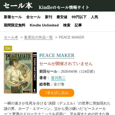
セール本
Kindleのセール情報サイト
新着セール
全セール
新刊
最安値
99円以下
人気
期間限定無料
Kindle Unlimited
検索
記事
セール本
集英社の作品一覧
PEACE MAKER
完結
PEACE MAKER
セールが開催されていません
前回セール
：2026/04/06（124日前）
著者
：
皆川亮二
総巻数
：全17巻
1巻を試し読み
一瞬の速さが生死を分ける‘決闘（デュエル）’の世界に突如現れた
謎の男、ホープ・エマーソン。父から受け継いだ‘ピースメーカ
ー’と驚異のドローテクニックを武器に、兄を探すための壮大な旅