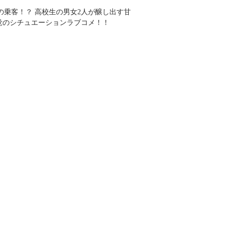
の乗客！？ 高校生の男女2人が醸し出す甘
覚のシチュエーションラブコメ！！