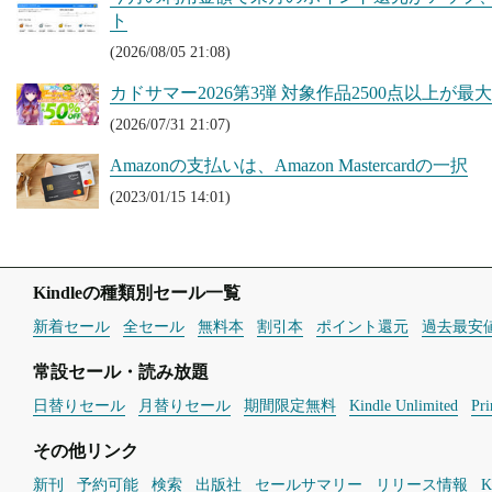
ト
(2026/08/05 21:08)
カドサマー2026第3弾 対象作品2500点以上が最大50
(2026/07/31 21:07)
Amazonの支払いは、Amazon Mastercardの一択
(2023/01/15 14:01)
Kindleの種類別セール一覧
新着セール
全セール
無料本
割引本
ポイント還元
過去最安
常設セール・読み放題
日替りセール
月替りセール
期間限定無料
Kindle Unlimited
Pr
その他リンク
新刊
予約可能
検索
出版社
セールサマリー
リリース情報