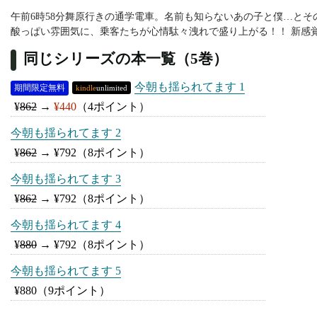
午前6時58分舞原行きの通学電車。名前も知らないあの子と僕…とそ
酸っぱい雰囲気に、乗客たちが心情駄々洩れで盛り上がる！！ 新感
同じシリーズの本一覧（5巻）
今朝も揺られてます 1
期間限定無料
kindle
unlimited
¥
862
→
¥440
（4ポイント）
今朝も揺られてます 2
¥
862
→
¥792
（8ポイント）
今朝も揺られてます 3
¥
862
→
¥792
（8ポイント）
今朝も揺られてます 4
¥
880
→
¥792
（8ポイント）
今朝も揺られてます 5
¥880
（9ポイント）