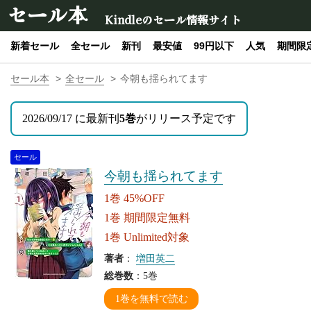
セール本
Kindleのセール情報サイト
新着セール
全セール
新刊
最安値
99円以下
人気
期間限
セール本
全セール
今朝も揺られてます
2026/09/17 に最新刊
5巻
がリリース予定です
セール
今朝も揺られてます
1巻 45%OFF
1巻 期間限定無料
1巻 Unlimited対象
著者
：
増田英二
総巻数
：5巻
1巻を無料で読む