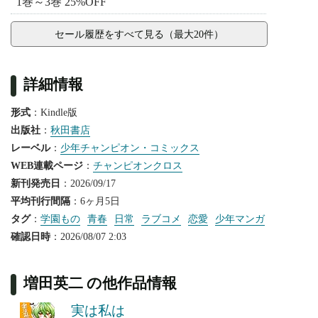
1巻～3巻 25%OFF
セール履歴をすべて見る（最大20件）
詳細情報
形式
：Kindle版
出版社
：
秋田書店
レーベル
：
少年チャンピオン・コミックス
WEB連載ページ
：
チャンピオンクロス
新刊発売日
：2026/09/17
平均刊行間隔
：6ヶ月5日
タグ
：
学園もの
青春
日常
ラブコメ
恋愛
少年マンガ
確認日時
：2026/08/07 2:03
増田英二 の他作品情報
実は私は