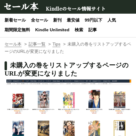
セール本
Kindleのセール情報サイト
新着セール
全セール
新刊
最安値
99円以下
人気
期間限定無料
Kindle Unlimited
検索
記事
セール本
記事一覧
Tips
未購入の巻をリストアップするペ
ージのURLが変更になりました
未購入の巻をリストアップするページの
URLが変更になりました