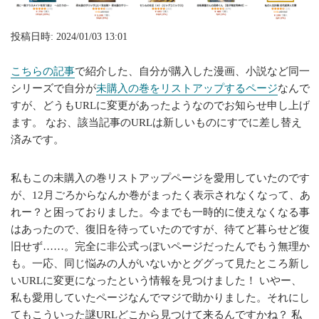
投稿日時: 2024/01/03 13:01
こちらの記事
で紹介した、自分が購入した漫画、小説など同一
シリーズで自分が
未購入の巻をリストアップするページ
なんで
すが、どうもURLに変更があったようなのでお知らせ申し上げ
ます。 なお、該当記事のURLは新しいものにすでに差し替え
済みです。
私もこの未購入の巻リストアップページを愛用していたのです
が、12月ごろからなんか巻がまったく表示されなくなって、あ
れー？と困っておりました。今までも一時的に使えなくなる事
はあったので、復旧を待っていたのですが、待てど暮らせど復
旧せず……。完全に非公式っぽいページだったんでもう無理か
も。一応、同じ悩みの人がいないかとググって見たところ新し
いURLに変更になったという情報を見つけました！ いやー、
私も愛用していたページなんでマジで助かりました。それにし
てもこういった謎URLどこから見つけて来るんですかね？ 私