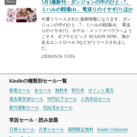
News
5月3週新刊：ダンジョンの中のひと : 7、
ミハルの戦場(4) 、竜送りのイサギ(7) ほか
今週リリースされた漫画情報になります。ダン
ジョンの中のひと : 7、ミハルの戦場(4) 、竜送
りのイサギ(7)、ホテル・メッツァペウラへよう
こそ 8、ポプテピピック SEASON NINE、海が
走るエンドロール 9などがリリースされまし
た。
(2026/05/16 13:05)
Kindleの種類別セール一覧
新着セール
全セール
無料本
割引本
ポイント還元
過去最安値セール
99円以下セール
人気作品セール
新刊連動セール
完結済みセール
常設セール・読み放題
日替りセール
月替りセール
期間限定無料
Kindle Unlimited