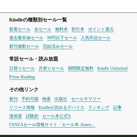
Kindleの種類別セール一覧
新着セール
全セール
無料本
割引本
ポイント還元
過去最安値セール
99円以下セール
人気作品セール
新刊連動セール
完結済みセール
常設セール・読み放題
日替りセール
月替りセール
期間限定無料
Kindle Unlimited
Prime Reading
その他リンク
新刊
予約可能
検索
出版社
セールサマリー
リリース情報
Kindleが読めるデバイス
ランキング
記事
漫画賞
試験的
セール本公式X
FANZAセール情報サイト「セール本 Annex」