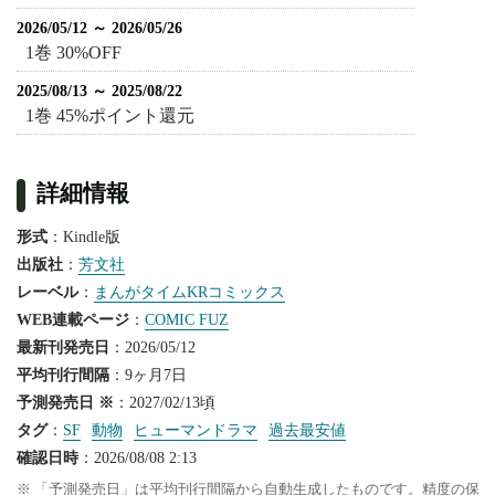
2026/05/12 ～ 2026/05/26
1巻 30%OFF
2025/08/13 ～ 2025/08/22
1巻 45%ポイント還元
詳細情報
形式
：Kindle版
出版社
：
芳文社
レーベル
：
まんがタイムKRコミックス
WEB連載ページ
：
COMIC FUZ
最新刊発売日
：2026/05/12
平均刊行間隔
：9ヶ月7日
予測発売日 ※
：2027/02/13頃
タグ
：
SF
動物
ヒューマンドラマ
過去最安値
確認日時
：2026/08/08 2:13
※ 「予測発売日」は平均刊行間隔から自動生成したものです。精度の保