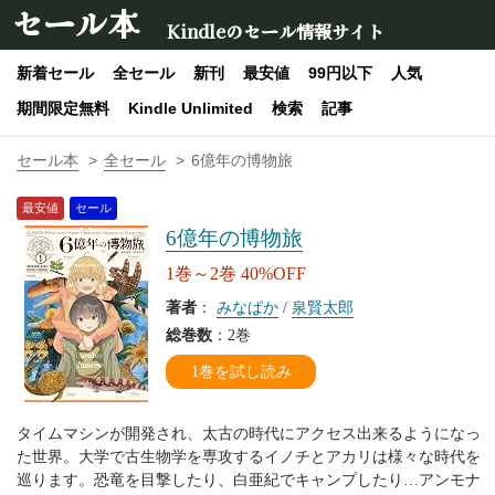
セール本
Kindleのセール情報サイト
新着セール
全セール
新刊
最安値
99円以下
人気
期間限定無料
Kindle Unlimited
検索
記事
セール本
全セール
6億年の博物旅
最安値
セール
6億年の博物旅
1巻～2巻 40%OFF
著者
：
みなぱか
/
泉賢太郎
総巻数
：2巻
1巻を試し読み
タイムマシンが開発され、太古の時代にアクセス出来るようになっ
た世界。大学で古生物学を専攻するイノチとアカリは様々な時代を
巡ります。恐竜を目撃したり、白亜紀でキャンプしたり…アンモナ