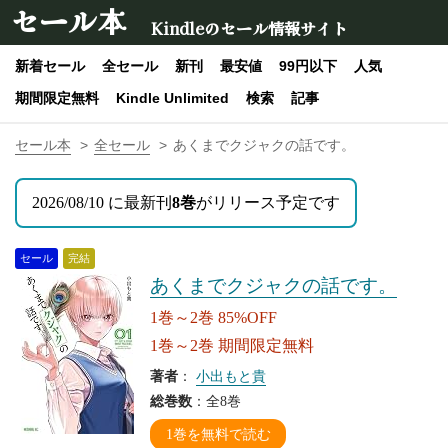
セール本
Kindleのセール情報サイト
新着セール
全セール
新刊
最安値
99円以下
人気
期間限定無料
Kindle Unlimited
検索
記事
セール本
全セール
あくまでクジャクの話です。
2026/08/10 に最新刊
8巻
がリリース予定です
セール
完結
あくまでクジャクの話です。
1巻～2巻 85%OFF
1巻～2巻 期間限定無料
著者
：
小出もと貴
総巻数
：全8巻
1巻を無料で読む