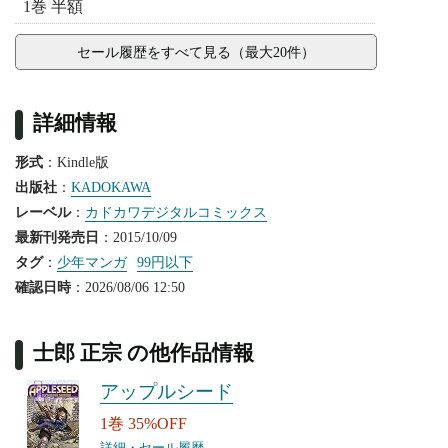
1巻 半額
セール履歴をすべて見る（最大20件）
詳細情報
形式
：Kindle版
出版社
：
KADOKAWA
レーベル
：
カドカワデジタルコミックス
最新刊発売日
：2015/10/09
タグ
：
少年マンガ
99円以下
確認日時
：2026/08/06 12:50
士郎 正宗 の他作品情報
アップルシード
1巻 35%OFF