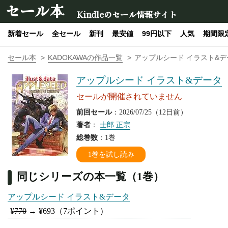
セール本
Kindleのセール情報サイト
新着セール
全セール
新刊
最安値
99円以下
人気
期間限
セール本
KADOKAWAの作品一覧
アップルシード イラスト&デ
アップルシード イラスト&データ
セールが開催されていません
前回セール
：2026/07/25（12日前）
著者
：
士郎 正宗
総巻数
：1巻
1巻を試し読み
同じシリーズの本一覧（1巻）
アップルシード イラスト&データ
¥
770
→
¥693
（7ポイント）