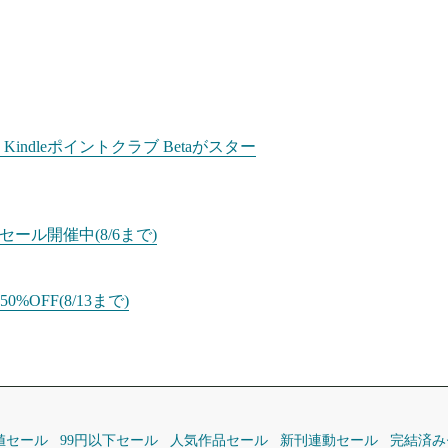
dleポイントクラブ Betaがスター
ール開催中(8/6まで)
%OFF(8/13まで)
値セール
99円以下セール
人気作品セール
新刊連動セール
完結済み