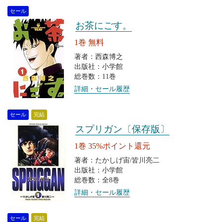
セール
お茶にごす。
1巻 無料
著者：西森博之
出版社：小学館
総巻数：11巻
詳細・セール履歴
セール
完結
スプリガン〔保存版〕
1巻 35%ポイント還元
著者：たかしげ宙/皆川亮二
出版社：小学館
総巻数：全8巻
詳細・セール履歴
セール
完結