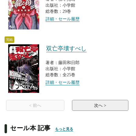
出版社：小学館
総巻数：29巻
詳細・セール履歴
完結
双亡亭壊すべし
著者：藤田和日郎
出版社：小学館
総巻数：全25巻
詳細・セール履歴
< 前へ
次へ >
セール本 記事
もっと見る