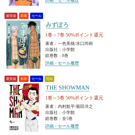
詳細・セール履歴
最安値
新着
セール
みずぽろ
1巻～7巻 50%ポイント還元
著者：一色美穂/水口尚樹
出版社：小学館
総巻数：8巻
詳細・セール履歴
最安値
新着
セール
完結
THE SHOWMAN
1巻～5巻 50%ポイント還元
著者：内村航平/菊田洋之
出版社：小学館
総巻数：全5巻
詳細・セール履歴