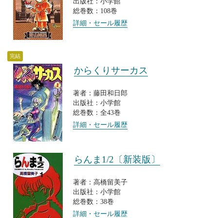
出版社：小学館
総巻数：108巻
詳細・セール履歴
完結
からくりサーカス
著者：藤田和日郎
出版社：小学館
総巻数：全43巻
詳細・セール履歴
らんま1/2〔新装版〕
著者：高橋留美子
出版社：小学館
総巻数：38巻
詳細・セール履歴