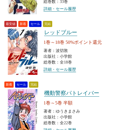
総巻数：33巻
詳細・セール履歴
最安値
新着
セール
完結
レッドブルー
1巻～18巻 50%ポイント還元
著者：波切敦
出版社：小学館
総巻数：全18巻
詳細・セール履歴
新着
セール
完結
機動警察パトレイバー
1巻～5巻 半額
著者：ゆうきまさみ
出版社：小学館
総巻数：全22巻