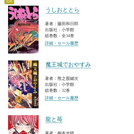
完結
うしおととら
著者：藤田和日郎
出版社：小学館
総巻数：全34巻
詳細・セール履歴
魔王城でおやすみ
著者：熊之股鍵次
出版社：小学館
総巻数：32巻
詳細・セール履歴
龍と苺
著者：柳本光晴