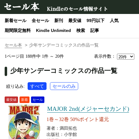
セール本
Kindleのセール情報サイト
新着セール
全セール
新刊
最安値
99円以下
人気
期間限定無料
Kindle Unlimited
検索
記事
セール本
少年サンデーコミックスの作品一覧
表示件数：
1ページ目 188件中 1件 ～ 20件
少年サンデーコミックスの作品一覧
すべて
セールのみ
絞り込み:
最安値
新着
セール
MAJOR 2nd(メジャーセカンド)
1巻～32巻 50%ポイント還元
著者：満田拓也
出版社：小学館