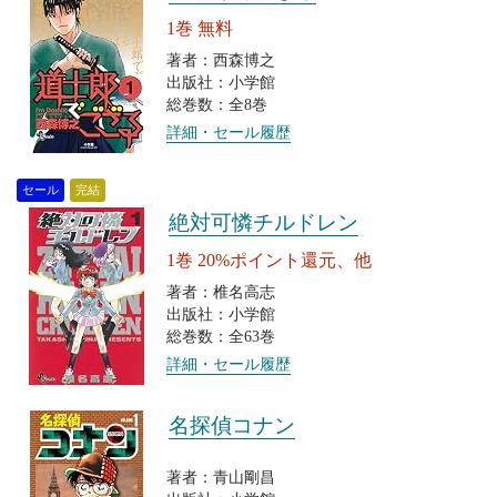
1巻 無料
著者：西森博之
出版社：小学館
総巻数：全8巻
詳細・セール履歴
セール
完結
絶対可憐チルドレン
1巻 20%ポイント還元、他
著者：椎名高志
出版社：小学館
総巻数：全63巻
詳細・セール履歴
名探偵コナン
著者：青山剛昌