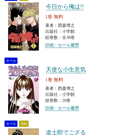
今日から俺は!!
1巻 無料
著者：西森博之
出版社：小学館
総巻数：全38巻
詳細・セール履歴
セール
天使な小生意気
1巻 無料
著者：西森博之
出版社：小学館
総巻数：20巻
詳細・セール履歴
セール
完結
道士郎でござる