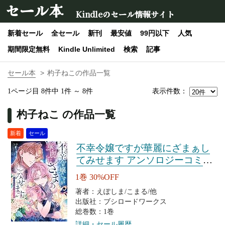
セール本
Kindleのセール情報サイト
新着セール
全セール
新刊
最安値
99円以下
人気
期間限定無料
Kindle Unlimited
検索
記事
セール本
杓子ねこの作品一覧
表示件数：
1ページ目 8件中 1件 ～ 8件
杓子ねこ の作品一覧
新着
セール
不幸令嬢ですが華麗にざまぁし
てみせます アンソロジーコミッ
ク
1巻 30%OFF
著者：えぽしま/こまる/他
出版社：ブシロードワークス
総巻数：1巻
詳細・セール履歴