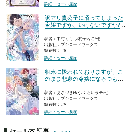
詳細・セール履歴
訳アリ貴公子に沼ってしまった
令嬢ですが、いけないですか?ア
ンソロジーコミック
著者：中村くらら/杓子ねこ/他
出版社：ブシロードワークス
総巻数：1巻
詳細・セール履歴
粗末に扱われておりますが、こ
のまま悲劇の令嬢になるつもり
はありません!アンソロジーコミ
ック
著者：あさづきゆう/くろいラテ/他
出版社：ブシロードワークス
総巻数：1巻
詳細・セール履歴
セール本 記事