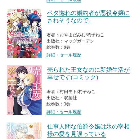
ベタ惚れの婚約者が悪役令嬢に
されそうなので。
著者：おやまだみむ/杓子ねこ
出版社：マッグガーデン
総巻数：9巻
詳細・セール履歴
売られた王女なのに新婚生活が
幸せです(コミック)
著者：村田モト/杓子ねこ
出版社：双葉社
総巻数：3巻
詳細・セール履歴
仕事人間な伯爵令嬢は氷の宰相
様の愛を見誤っている