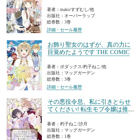
著者：mako/すずむし/他
出版社：オーバーラップ
総巻数：3巻
詳細・セール履歴
お飾り聖女のはずが、真の力に
目覚めたようです THE COMIC
著者：ボダックス/杓子ねこ/他
出版社：マッグガーデン
総巻数：3巻
詳細・セール履歴
その悪役令息、私に引きとらせ
てください! 転生モブ令嬢は推し
を救いたい
著者：杓子ねこ/沙月
出版社：マッグガーデン
総巻数：1巻