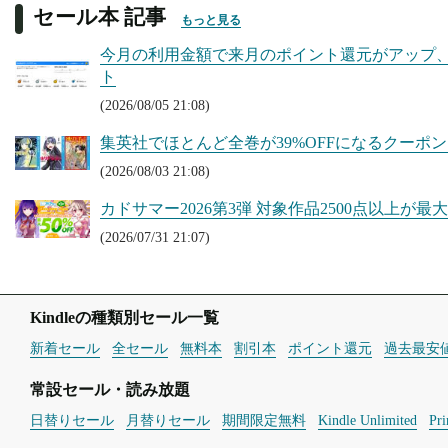
セール本 記事
もっと見る
今月の利用金額で来月のポイント還元がアップ、Kin
ト
(2026/08/05 21:08)
集英社でほとんど全巻が39%OFFになるクーポンセ
(2026/08/03 21:08)
カドサマー2026第3弾 対象作品2500点以上が最大50
(2026/07/31 21:07)
Kindleの種類別セール一覧
新着セール
全セール
無料本
割引本
ポイント還元
過去最安
常設セール・読み放題
日替りセール
月替りセール
期間限定無料
Kindle Unlimited
Pr