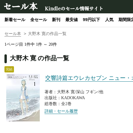
セール本
Kindleのセール情報サイト
新着セール
全セール
新刊
最安値
99円以下
人気
期間限
セール本
大野木 寛の作品一覧
1ページ目 1件中 1件 ～ 20件
大野木 寛 の作品一覧
完結
交響詩篇エウレカセブン ニュー・
著者：大野木 寛/深山 フギン/他
出版社：KADOKAWA
総巻数：全2巻
詳細・セール履歴