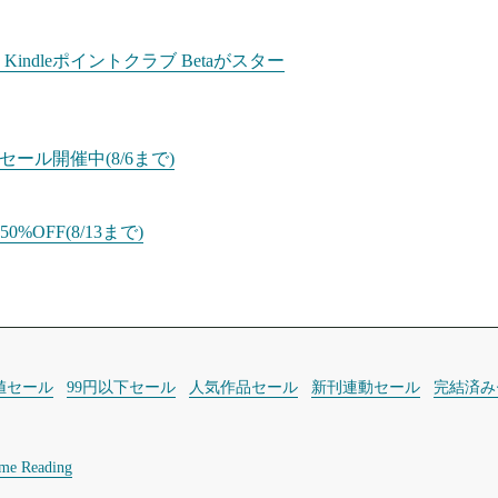
dleポイントクラブ Betaがスター
ール開催中(8/6まで)
%OFF(8/13まで)
値セール
99円以下セール
人気作品セール
新刊連動セール
完結済み
ime Reading