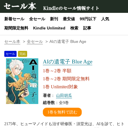
セール本
Kindleのセール情報サイト
新着セール
全セール
新刊
最安値
99円以下
人気
期間限定無料
Kindle Unlimited
検索
記事
セール本
全セール
AIの遺電子 Blue Age
セール
完結
AIの遺電子 Blue Age
1巻～2巻 半額
1巻～2巻 期間限定無料
1巻 Unlimited対象
著者
：
山田胡瓜
総巻数
：全9巻
1巻を無料で読む
2175年、ヒューマノイドも治す研修医・須堂光は、AIを診て、ヒト