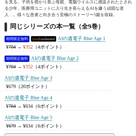
を見る。子供を授かり喜ぶ母親、電脳ウイルスに感染されたとされ
る少年、医療用ユニットに入り生き長らえるAIを嫌う頑固な老
人…。様々な患者と向き合う至極のストーリー5篇を収録。
同じシリーズの本一覧（全9巻）
AIの遺電子 Blue Age 1
期間限定無料
kindle
unlimited
¥
704
→
¥352
（4ポイント）
AIの遺電子 Blue Age 2
期間限定無料
¥
704
→
¥352
（4ポイント）
AIの遺電子 Blue Age 3
¥679
（20ポイント）
AIの遺電子 Blue Age 4
¥
704
→
¥634
（6ポイント）
AIの遺電子 Blue Age 5
¥
679
→
¥634
（6ポイント）