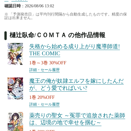
確認日時
：2026/08/06 13:02
※ 「予測発売日」は平均刊行間隔から自動生成したものです。精度の保
証は出来ません。
樋辻臥命/ＣＯＭＴＡ の他作品情報
失格から始める成り上がり魔導師道!
THE COMIC
1巻～3巻 30%OFF
詳細・セール履歴
魔王の俺が奴隷エルフを嫁にしたんだ
が、どう愛でればいい?
1巻 20%OFF
詳細・セール履歴
薬売りの聖女 ～冤罪で追放された薬師
は、辺境の地で幸せを掴む～