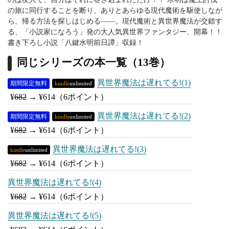
の旅に同行することを断り、ありとあらゆる現代魔術を駆使しなが
ら、帰る方法を探しはじめる――。現代魔術と異世界魔法が交錯す
る、「小説家になろう」発の大人気異世界ファンタジー、開幕！！
書き下ろし小説「八鍵水明前日譚」収録！
同じシリーズの本一覧（13巻）
異世界魔法は遅れてる!(1)
期間限定無料
kindle
unlimited
¥
682
→
¥614
（6ポイント）
異世界魔法は遅れてる!(2)
期間限定無料
kindle
unlimited
¥
682
→
¥614
（6ポイント）
異世界魔法は遅れてる!(3)
kindle
unlimited
¥
682
→
¥614
（6ポイント）
異世界魔法は遅れてる!(4)
¥
682
→
¥614
（6ポイント）
異世界魔法は遅れてる!(5)