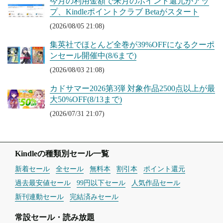
今月の利用金額で来月のポイント還元がアッ
プ、Kindleポイントクラブ Betaがスタート
(2026/08/05 21:08)
集英社でほとんど全巻が39%OFFになるクーポ
ンセール開催中(8/6まで)
(2026/08/03 21:08)
カドサマー2026第3弾 対象作品2500点以上が最
大50%OFF(8/13まで)
(2026/07/31 21:07)
Kindleの種類別セール一覧
新着セール
全セール
無料本
割引本
ポイント還元
過去最安値セール
99円以下セール
人気作品セール
新刊連動セール
完結済みセール
常設セール・読み放題