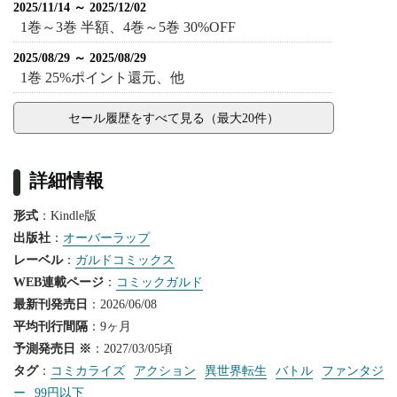
2025/11/14 ～ 2025/12/02
1巻～3巻 半額、4巻～5巻 30%OFF
2025/08/29 ～ 2025/08/29
1巻 25%ポイント還元、他
セール履歴をすべて見る（最大20件）
詳細情報
形式
：Kindle版
出版社
：
オーバーラップ
レーベル
：
ガルドコミックス
WEB連載ページ
：
コミックガルド
最新刊発売日
：2026/06/08
平均刊行間隔
：9ヶ月
予測発売日 ※
：2027/03/05頃
タグ
：
コミカライズ
アクション
異世界転生
バトル
ファンタジ
ー
99円以下