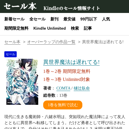
セール本
Kindleのセール情報サイト
新着セール
全セール
新刊
最安値
99円以下
人気
期間限定無料
Kindle Unlimited
検索
記事
セール本
オーバーラップの作品一覧
異世界魔法は遅れてる!
セール
異世界魔法は遅れてる!
1巻～2巻 期間限定無料
1巻～3巻 Unlimited対象
著者
：
COMTA
/
樋辻臥命
総巻数
：13巻
1巻を無料で読む
現代に生きる魔術師・八鍵水明は、突如現れた魔法陣によって友人
とともに異世界へ転移してしまう。だけど勇者として呼び出された
のは友人で、自分はそれに巻き込まれただけ！？ 水明は魔王討伐