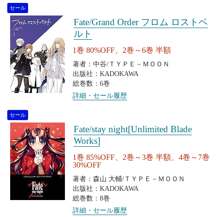
セール
Fate/Grand Order フロム ロストベ
ルト
1巻 80%OFF、2巻～6巻 半額
著者：中谷/ＴＹＰＥ－ＭＯＯＮ
出版社：KADOKAWA
総巻数：6巻
詳細・セール履歴
セール
Fate/stay night[Unlimited Blade
Works]
1巻 85%OFF、2巻～3巻 半額、4巻～7巻
30%OFF
著者：森山 大輔/ＴＹＰＥ－ＭＯＯＮ
出版社：KADOKAWA
総巻数：8巻
詳細・セール履歴