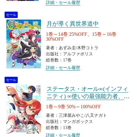
詳細・セール履歴
セール
月が導く異世界道中
1巻～14巻 25%OFF、15巻～16巻
30%OFF
著者：あずみ圭/木野コトラ
出版社：アルファポリス
総巻数：17巻
詳細・セール履歴
セール
ステータス・オール∞(インフィ
ニティ) ∞使いの最強能力者、異
世界を自由気ままに暮らします!
1巻～9巻 50%～100%OFF
著者：三津屋みやこ/八又ナガト
出版社：マンガボックス
総巻数：13巻
詳細・セール履歴