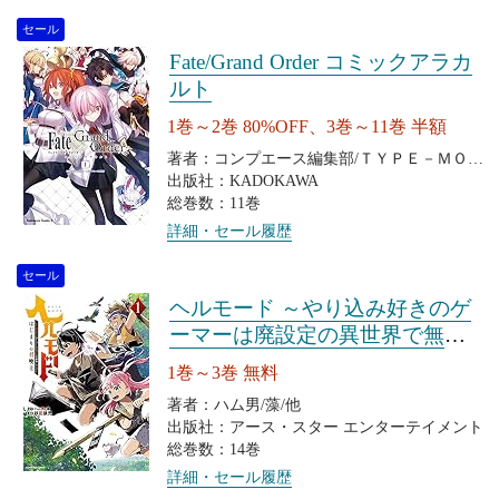
セール
Fate/Grand Order コミックアラカ
ルト
1巻～2巻 80%OFF、3巻～11巻 半額
著者：コンプエース編集部/ＴＹＰＥ－ＭＯＯ
Ｎ
出版社：KADOKAWA
総巻数：11巻
詳細・セール履歴
セール
ヘルモード ～やり込み好きのゲ
ーマーは廃設定の異世界で無双
する～ はじまりの召喚士
1巻～3巻 無料
著者：ハム男/藻/他
出版社：アース・スター エンターテイメント
総巻数：14巻
詳細・セール履歴