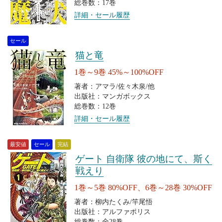
総巻数：17巻
詳細・セール履歴
セール
猫と竜
1巻～9巻 45%～100%OFF
著者：アマラ/佐々木泉/他
出版社：マンガボックス
総巻数：12巻
詳細・セール履歴
最安値
セール
完結
ゲート 自衛隊 彼の地にて、斯く
戦えり
1巻～5巻 80%OFF、6巻～28巻 30%OFF
著者：柳内たくみ/竿尾悟
出版社：アルファポリス
総巻数：全28巻