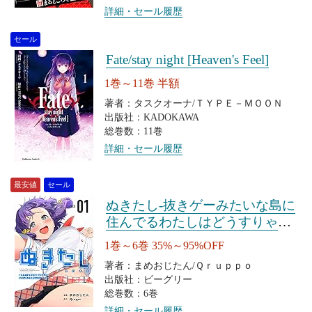
詳細・セール履歴
セール
Fate/stay night [Heaven's Feel]
1巻～11巻 半額
著者：タスクオーナ/ＴＹＰＥ－ＭＯＯＮ
出版社：KADOKAWA
総巻数：11巻
詳細・セール履歴
最安値
セール
ぬきたし-抜きゲーみたいな島に
住んでるわたしはどうすりゃい
いですか?-
1巻～6巻 35%～95%OFF
著者：まめおじたん/Ｑｒｕｐｐｏ
出版社：ビーグリー
総巻数：6巻
詳細・セール履歴