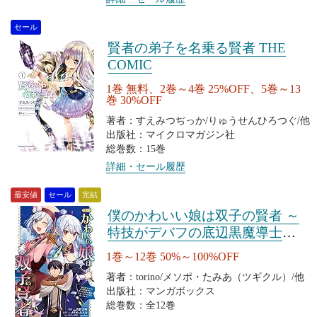
セール
賢者の弟子を名乗る賢者 THE
COMIC
1巻 無料、2巻～4巻 25%OFF、5巻～13
巻 30%OFF
著者：すえみつぢっか/りゅうせんひろつぐ/他
出版社：マイクロマガジン社
総巻数：15巻
詳細・セール履歴
最安値
セール
完結
僕のかわいい娘は双子の賢者 ～
特技がデバフの底辺黒魔導士、
育てた双子の娘がSランクの大賢
1巻～12巻 50%～100%OFF
者になってしまう～
著者：torino/メソポ・たみあ（ツギクル）/他
出版社：マンガボックス
総巻数：全12巻