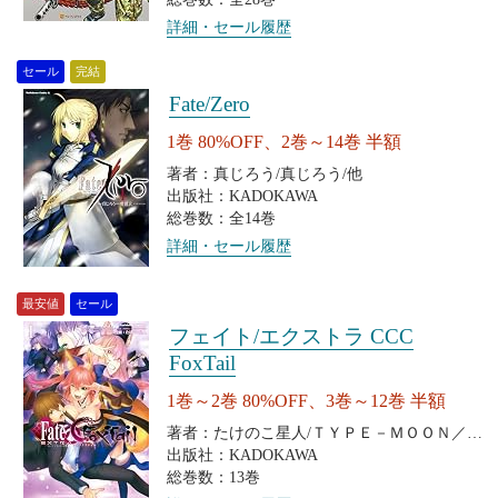
詳細・セール履歴
セール
完結
Fate/Zero
1巻 80%OFF、2巻～14巻 半額
著者：真じろう/真じろう/他
出版社：KADOKAWA
総巻数：全14巻
詳細・セール履歴
最安値
セール
フェイト/エクストラ CCC
FoxTail
1巻～2巻 80%OFF、3巻～12巻 半額
著者：たけのこ星人/ＴＹＰＥ－ＭＯＯＮ／マ
ーベラス
出版社：KADOKAWA
総巻数：13巻