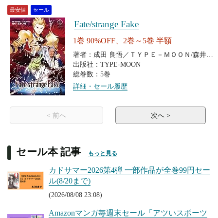
最安値
セール
Fate/strange Fake
1巻 90%OFF、2巻～5巻 半額
著者：成田 良悟／ＴＹＰＥ－ＭＯＯＮ/森井
しづき
出版社：TYPE-MOON
総巻数：5巻
詳細・セール履歴
< 前へ
次へ >
セール本 記事
もっと見る
カドサマー2026第4弾 一部作品が全巻99円セー
ル(8/20まで)
(2026/08/08 23:08)
Amazonマンガ毎週末セール「アツいスポーツ