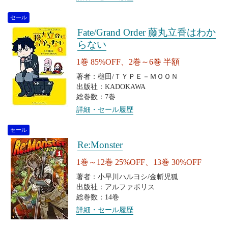
セール
Fate/Grand Order 藤丸立香はわか
らない
1巻 85%OFF、2巻～6巻 半額
著者：槌田/ＴＹＰＥ－ＭＯＯＮ
出版社：KADOKAWA
総巻数：7巻
詳細・セール履歴
セール
Re:Monster
1巻～12巻 25%OFF、13巻 30%OFF
著者：小早川ハルヨシ/金斬児狐
出版社：アルファポリス
総巻数：14巻
詳細・セール履歴