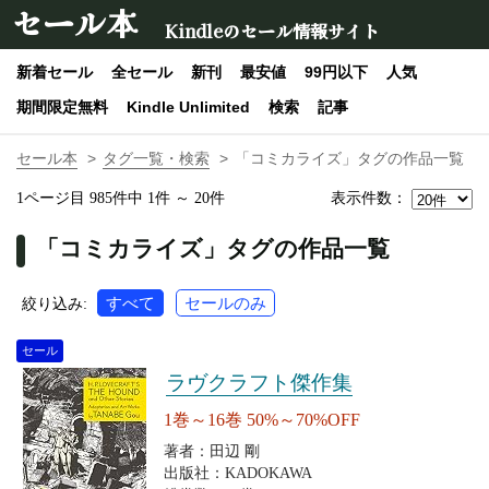
セール本
Kindleのセール情報サイト
新着セール
全セール
新刊
最安値
99円以下
人気
期間限定無料
Kindle Unlimited
検索
記事
セール本
タグ一覧・検索
「コミカライズ」タグの作品一覧
表示件数：
1ページ目 985件中 1件 ～ 20件
「コミカライズ」タグの作品一覧
すべて
セールのみ
絞り込み:
セール
ラヴクラフト傑作集
1巻～16巻 50%～70%OFF
著者：田辺 剛
出版社：KADOKAWA