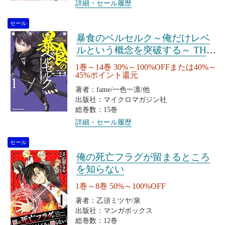
詳細・セール履歴
セール
暴食のベルセルク～俺だけレベ
ルという概念を突破する～ THE
COMIC
1巻～14巻 30%～100%OFFまたは40%～
45%ポイント還元
著者：fame/一色一凛/他
出版社：マイクロマガジン社
総巻数：15巻
詳細・セール履歴
セール
俺の死亡フラグが留まるところ
を知らない
1巻～8巻 50%～100%OFF
著者：乙須ミツヤ/泉
出版社：マンガボックス
総巻数：12巻