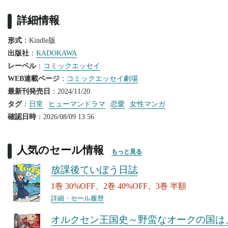
詳細情報
形式
：Kindle版
出版社
：
KADOKAWA
レーベル
：
コミックエッセイ
WEB連載ページ
：
コミックエッセイ劇場
最新刊発売日
：2024/11/20
タグ
：
日常
ヒューマンドラマ
恋愛
女性マンガ
確認日時
：2026/08/09 13:56
人気のセール情報
もっと見る
放課後ていぼう日誌
1巻 30%OFF、2巻 40%OFF、3巻 半額
詳細・セール履歴
オルクセン王国史～野蛮なオークの国は