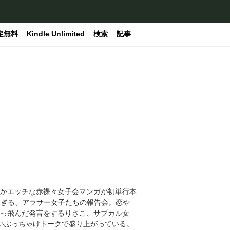
定無料
Kindle Unlimited
検索
記事
やかエッチな赤裸々女子会マンガが初単行本
すぎる、アラサー女子たちの報告会。恋や
ぶっ飛んだ発言をするりさこ、サブカル女
いぶっちゃけトークで盛り上がっている。