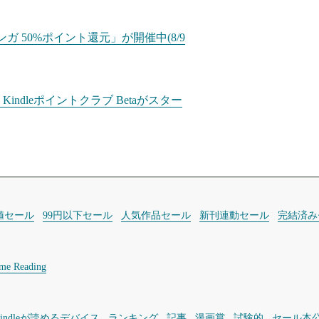
ガ 50%ポイント還元」が開催中(8/9
dleポイントクラブ Betaがスター
値セール
99円以下セール
人気作品セール
新刊連動セール
完結済み
ime Reading
Kindleが読めるデバイス
ランキング
記事
漫画賞
試験的
セール本