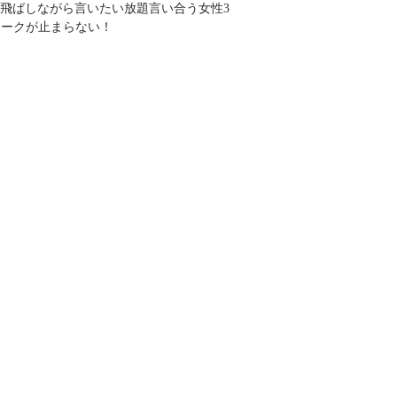
い飛ばしながら言いたい放題言い合う女性3
トークが止まらない！