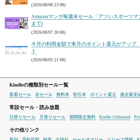
(2026/08/08 23:08)
Amazonマンガ毎週末セール「アツいスポーツマン
まで)
(2026/08/07 20:08)
今月の利用金額で来月のポイント還元がアップ、Kin
ト
(2026/08/05 21:08)
Kindleの種類別セール一覧
新着セール
全セール
無料本
割引本
ポイント還元
過去最安
常設セール・読み放題
日替りセール
月替りセール
期間限定無料
Kindle Unlimited
Pr
その他リンク
新刊
予約可能
検索
出版社
セールサマリー
リリース情報