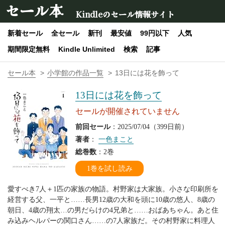
セール本
Kindleのセール情報サイト
新着セール
全セール
新刊
最安値
99円以下
人気
期間限定無料
Kindle Unlimited
検索
記事
セール本
小学館の作品一覧
13日には花を飾って
13日には花を飾って
セールが開催されていません
前回セール
：2025/07/04（399日前）
著者
：
一色まこと
総巻数
：2巻
1巻を試し読み
愛すべき7人＋1匹の家族の物語。村野家は大家族。小さな印刷所を
経営する父、一平と……長男12歳の大和を頭に10歳の悠人、8歳の
朝日、4歳の翔太…の男だらけの4兄弟と……おばあちゃん。あと住
み込みヘルパーの関口さん……の7人家族だ。その村野家に料理人