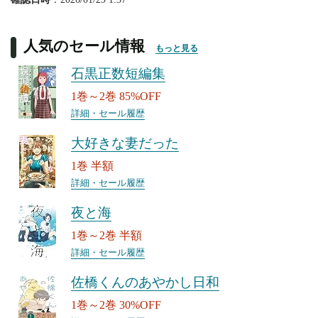
人気のセール情報
もっと見る
石黒正数短編集
1巻～2巻 85%OFF
詳細・セール履歴
大好きな妻だった
1巻 半額
詳細・セール履歴
夜と海
1巻～2巻 半額
詳細・セール履歴
佐橋くんのあやかし日和
1巻～2巻 30%OFF