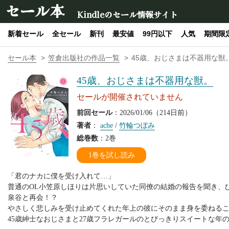
セール本
Kindleのセール情報サイト
新着セール
全セール
新刊
最安値
99円以下
人気
期間限
セール本
笠倉出版社の作品一覧
45歳、おじさまは不器用な獣
45歳、おじさまは不器用な獣。
セールが開催されていません
前回セール
：2026/01/06（214日前）
著者
：
ache
/
竹輪つぼみ
総巻数
：2巻
1巻を試し読み
「君のナカに僕を受け入れて…」
普通のOL小笠原しほりは片思いしていた同僚の結婚の報告を聞き、
泉谷と再会！？
やさしく悲しみを受け止めてくれた年上の彼にそのまま身を委ねる
45歳紳士なおじさまと27歳フラレガールのとびっきりスイートな年