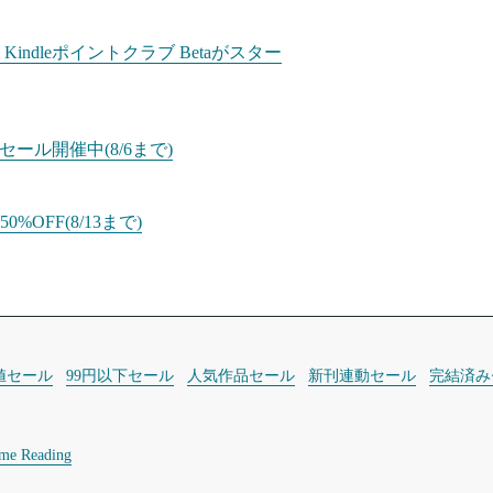
dleポイントクラブ Betaがスター
ール開催中(8/6まで)
%OFF(8/13まで)
値セール
99円以下セール
人気作品セール
新刊連動セール
完結済み
ime Reading