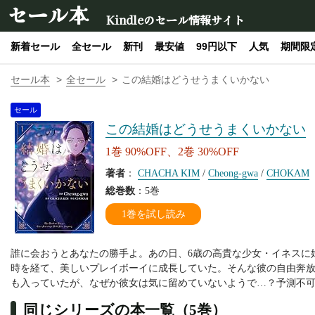
セール本
Kindleのセール情報サイト
新着セール
全セール
新刊
最安値
99円以下
人気
期間限
セール本
全セール
この結婚はどうせうまくいかない
セール
この結婚はどうせうまくいかない
1巻 90%OFF、2巻 30%OFF
著者
：
CHACHA KIM
/
Cheong-gwa
/
CHOKAM
総巻数
：5巻
1巻を試し読み
誰に会おうとあなたの勝手よ。あの日、6歳の高貴な少女・イネスに
時を経て、美しいプレイボーイに成長していた。そんな彼の自由奔
も入っていたが、なぜか彼女は気に留めていないようで…？予測不
同じシリーズの本一覧（5巻）