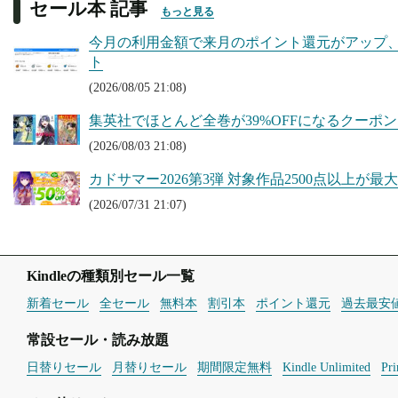
セール本 記事
もっと見る
今月の利用金額で来月のポイント還元がアップ、Kin
ト
(2026/08/05 21:08)
集英社でほとんど全巻が39%OFFになるクーポンセ
(2026/08/03 21:08)
カドサマー2026第3弾 対象作品2500点以上が最大50
(2026/07/31 21:07)
Kindleの種類別セール一覧
新着セール
全セール
無料本
割引本
ポイント還元
過去最安
常設セール・読み放題
日替りセール
月替りセール
期間限定無料
Kindle Unlimited
Pr