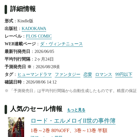
詳細情報
形式
：Kindle版
出版社
：
KADOKAWA
レーベル
：
FLOS COMIC
WEB連載ページ
：
ダ・ヴィンチニュース
最新刊発売日
：2026/06/05
平均刊行間隔
：2ヶ月24日
予測発売日 ※
：2026/08/28頃
タグ
：
ヒューマンドラマ
ファンタジー
恋愛
ロマンス
99円以下
確認日時
：2026/08/06 14:12
※ 「予測発売日」は平均刊行間隔から自動生成したものです。精度の保
人気のセール情報
もっと見る
ロード・エルメロイII世の事件簿
1巻～2巻 80%OFF、3巻～13巻 半額