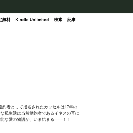
定無料
Kindle Unlimited
検索
記事
婚約者として指名されたカッセルは17年の
放な私生活は当然婚約者であるイネスの耳に
可能な愛の物語が、いま始まる――！！