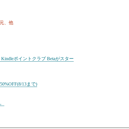
還元、他
dleポイントクラブ Betaがスター
%OFF(8/13まで)
た。