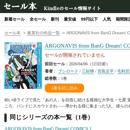
セール本
Kindleのセール情報サイト
新着セール
全セール
新刊
最安値
99円以下
人気
期間限
セール本
集英社の作品一覧
ARGONAVIS from BanG Dream! 
ARGONAVIS from BanG Dream! C
セールが開催されていません
前回セール
：2026/04/06（123日前）
著者
：
ブシロード
/
三好輝
/
宮島京平
/
毛利亘
総巻数
：1巻
1巻を試し読み
幼い頃ライブで見た「あの人」を目指し続ける孤独な大学生・七星 
ころ、バンドにスカウトされ――導かれる様に集まった5人。彼らの名は――
同じシリーズの本一覧（1巻）
ARGONAVIS from BanG Dream! COMICS 1