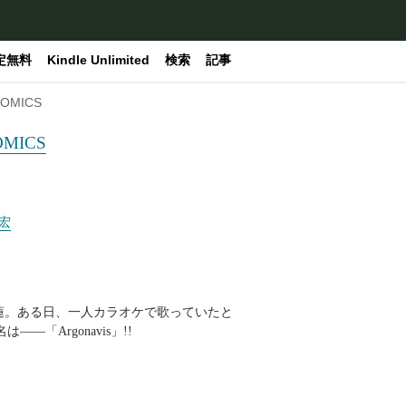
定無料
Kindle Unlimited
検索
記事
COMICS
OMICS
宏
蓮。ある日、一人カラオケで歌っていたと
「Argonavis」!!