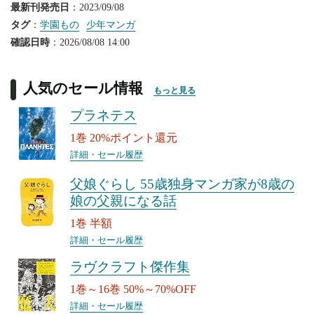
最新刊発売日
：2023/09/08
タグ
：
学園もの
少年マンガ
確認日時
：2026/08/08 14:00
人気のセール情報
もっと見る
プラネテス
1巻 20%ポイント還元
詳細・セール履歴
父娘ぐらし 55歳独身マンガ家が8歳の
娘の父親になる話
1巻 半額
詳細・セール履歴
ラヴクラフト傑作集
1巻～16巻 50%～70%OFF
詳細・セール履歴