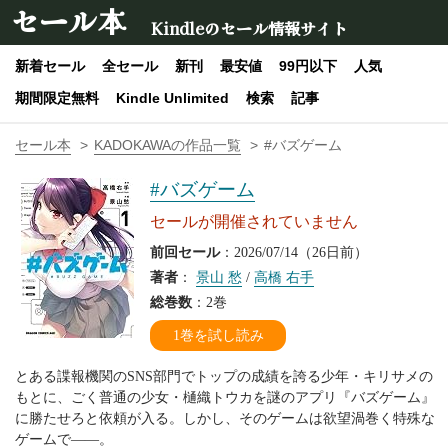
セール本
Kindleのセール情報サイト
新着セール
全セール
新刊
最安値
99円以下
人気
期間限定無料
Kindle Unlimited
検索
記事
セール本
KADOKAWAの作品一覧
#バズゲーム
#バズゲーム
セールが開催されていません
前回セール
：2026/07/14（26日前）
著者
：
景山 愁
/
高橋 右手
総巻数
：2巻
1巻を試し読み
とある諜報機関のSNS部門でトップの成績を誇る少年・キリサメの
もとに、ごく普通の少女・樋織トウカを謎のアプリ『バズゲーム』
に勝たせろと依頼が入る。しかし、そのゲームは欲望渦巻く特殊な
ゲームで――。