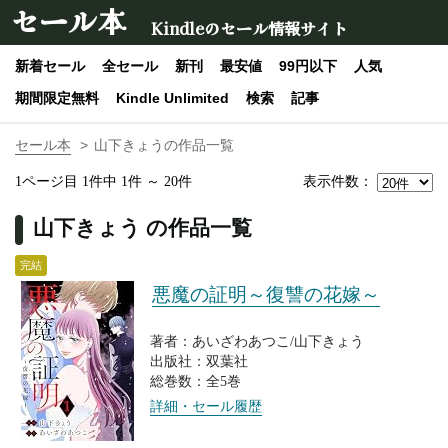
セール本
Kindleのセール情報サイト
新着セール
全セール
新刊
最安値
99円以下
人気
期間限定無料
Kindle Unlimited
検索
記事
セール本
山下きょうの作品一覧
表示件数：
1ページ目 1件中 1件 ～ 20件
山下きょう の作品一覧
完結
悪魔の証明～復讐の花嫁～
著者：あいざわあつこ/山下きょう
出版社：双葉社
総巻数：全5巻
詳細・セール履歴