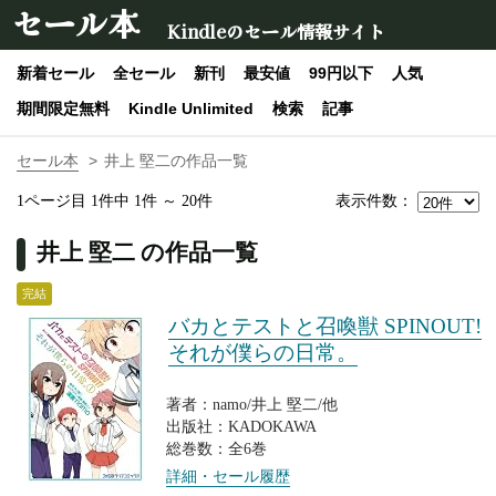
セール本
Kindleのセール情報サイト
新着セール
全セール
新刊
最安値
99円以下
人気
期間限定無料
Kindle Unlimited
検索
記事
セール本
井上 堅二の作品一覧
表示件数：
1ページ目 1件中 1件 ～ 20件
井上 堅二 の作品一覧
完結
バカとテストと召喚獣 SPINOUT!
それが僕らの日常。
著者：namo/井上 堅二/他
出版社：KADOKAWA
総巻数：全6巻
詳細・セール履歴