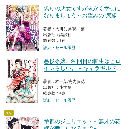
偽りの悪女ですが末永く幸せに
なりましょう～お望みの”恋多き
女”を演じているのに夫の様子が
おかしい～
著者：大川なぎ/柊一葉
出版社：講談社
総巻数：4巻
詳細・セール履歴
悪役令嬢、94回目の転生はヒロ
インらしい。 ～キャラギルドの
派遣スタッフは転生がお仕事で
す!～
著者：柊一葉/高内藤花
出版社：小学館
総巻数：4巻
詳細・セール履歴
完結
帝都のジュリエット～無才の花
嫁が幸せになるまで～