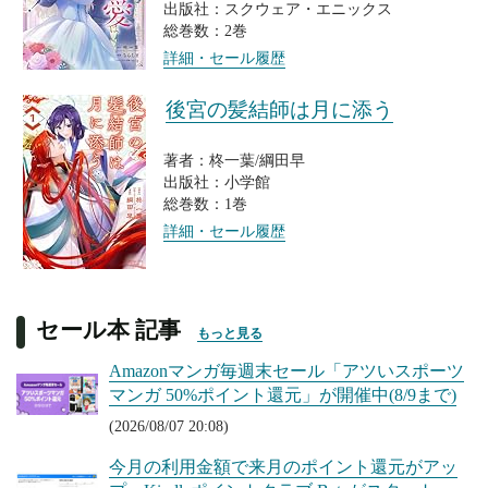
出版社：スクウェア・エニックス
総巻数：2巻
詳細・セール履歴
後宮の髪結師は月に添う
著者：柊一葉/綱田早
出版社：小学館
総巻数：1巻
詳細・セール履歴
セール本 記事
もっと見る
Amazonマンガ毎週末セール「アツいスポーツ
マンガ 50%ポイント還元」が開催中(8/9まで)
(2026/08/07 20:08)
今月の利用金額で来月のポイント還元がアッ