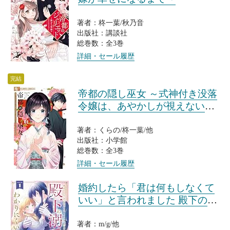
著者：柊一葉/秋乃音
出版社：講談社
総巻数：全3巻
詳細・セール履歴
完結
帝都の隠し巫女 ～式神付き没落
令嬢は、あやかしが視えない陰
陽師の使用人になる～
著者：くらの/柊一葉/他
出版社：小学館
総巻数：全3巻
詳細・セール履歴
婚約したら「君は何もしなくて
いい」と言われました 殿下の溺
愛はわかりにくい!
著者：m/g/他