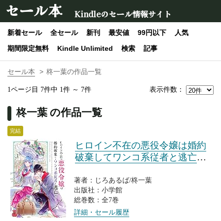
セール本
Kindleのセール情報サイト
新着セール
全セール
新刊
最安値
99円以下
人気
期間限定無料
Kindle Unlimited
検索
記事
セール本
柊一葉の作品一覧
表示件数：
1ページ目 7件中 1件 ～ 7件
柊一葉 の作品一覧
完結
ヒロイン不在の悪役令嬢は婚約
破棄してワンコ系従者と逃亡す
る
著者：じろあるば/柊一葉
出版社：小学館
総巻数：全7巻
詳細・セール履歴