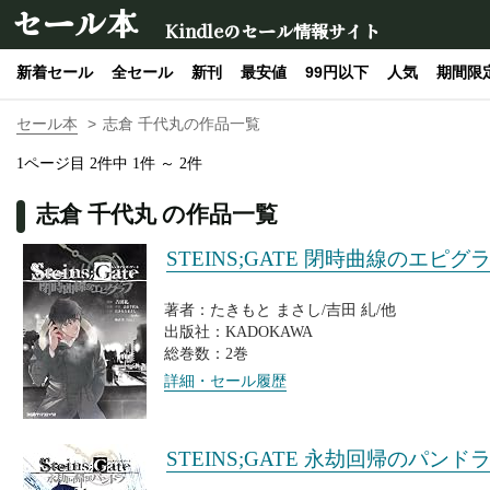
セール本
Kindleのセール情報サイト
新着セール
全セール
新刊
最安値
99円以下
人気
期間限
セール本
志倉 千代丸の作品一覧
1ページ目 2件中 1件 ～ 2件
志倉 千代丸 の作品一覧
STEINS;GATE 閉時曲線のエピグ
著者：たきもと まさし/吉田 糺/他
出版社：KADOKAWA
総巻数：2巻
詳細・セール履歴
STEINS;GATE 永劫回帰のパンド