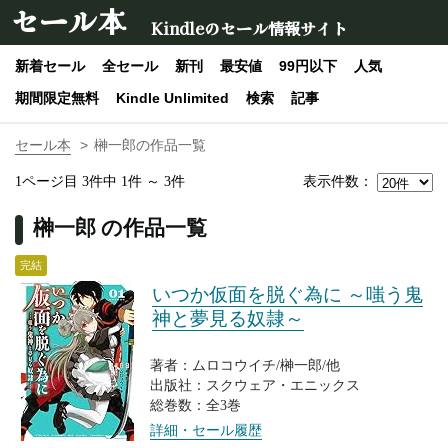
セール本
Kindleのセール情報サイト
新着セール
全セール
新刊
最安値
99円以下
人気
期間限定無料
Kindle Unlimited
検索
記事
セール本
榊一郎の作品一覧
表示件数：
1ページ目 3件中 1件 ～ 3件
榊一郎 の作品一覧
完結
いつか仮面を脱ぐ為に ～嗤う鬼
神と夢見る奴隷～
著者：ムロコウイチ/榊一郎/他
出版社：スクウェア・エニックス
総巻数：全3巻
詳細・セール履歴