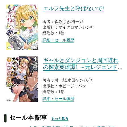
エルフ先生と呼ばないで!
著者：森みさき/榊一郎
出版社：マイクロマガジン社
総巻数：1巻
詳細・セール履歴
ギャルとダンジョンと周回遅れ
の探索英雄譚1 ～元レジェンド・
今は訳あり低ランク探索者な俺
が、S級ギャルに懐かれまくって
著者：榊一郎/水田ケンジ/他
出版社：ホビージャパン
育成お任せされた～
総巻数：1巻
詳細・セール履歴
セール本 記事
もっと見る