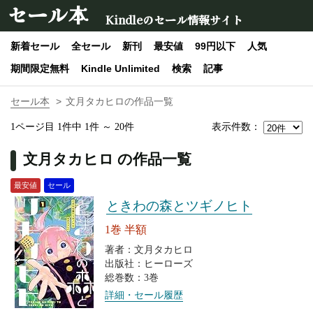
セール本
Kindleのセール情報サイト
新着セール
全セール
新刊
最安値
99円以下
人気
期間限定無料
Kindle Unlimited
検索
記事
セール本
文月タカヒロの作品一覧
表示件数：
1ページ目 1件中 1件 ～ 20件
文月タカヒロ の作品一覧
最安値
セール
ときわの森とツギノヒト
1巻 半額
著者：文月タカヒロ
出版社：ヒーローズ
総巻数：3巻
詳細・セール履歴