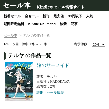
セール本
Kindleのセール情報サイト
新着セール
全セール
新刊
最安値
99円以下
人気
期間限定無料
Kindle Unlimited
検索
記事
セール本
テルヤの作品一覧
表示件数：
1ページ目 1件中 1件 ～ 20件
テルヤ の作品一覧
渚のサーメイド
著者：テルヤ
出版社：KADOKAWA
総巻数：2巻
詳細・セール履歴