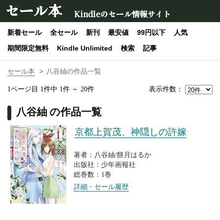
セール本
Kindleのセール情報サイト
新着セール
全セール
新刊
最安値
99円以下
人気
期間限定無料
Kindle Unlimited
検索
記事
セール本
八谷紬の作品一覧
表示件数：
1ページ目 1件中 1件 ～ 20件
八谷紬 の作品一覧
京都上賀茂、神隠しの許嫁
著者：八谷紬/餅月はるか
出版社：少年画報社
総巻数：1巻
詳細・セール履歴