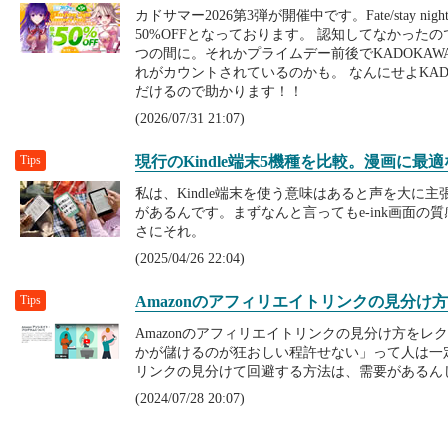
カドサマー2026第3弾が開催中です。Fate/stay n
50%OFFとなっております。 認知してなかった
つの間に。それかプライムデー前後でKADOKA
れがカウントされているのかも。 なんにせよKA
だけるので助かります！！
(2026/07/31 21:07)
Tips
現行のKindle端末5機種を比較。漫画に最
私は、Kindle端末を使う意味はあると声を大に主
があるんです。まずなんと言ってもe-ink画面の
さにそれ。
(2025/04/26 22:04)
Tips
Amazonのアフィリエイトリンクの見分け方
Amazonのアフィリエイトリンクの見分け方を
かが儲けるのが狂おしい程許せない」って人は一
リンクの見分けて回避する方法は、需要があるん
(2024/07/28 20:07)