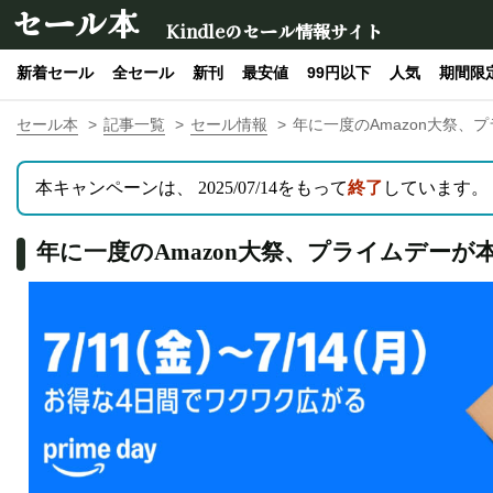
セール本
Kindleのセール情報サイト
新着セール
全セール
新刊
最安値
99円以下
人気
期間限
セール本
記事一覧
セール情報
年に一度のAmazon大祭、プ
本キャンペーンは、 2025/07/14をもって
終了
しています。
年に一度のAmazon大祭、プライムデーが本日