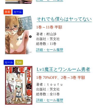
新着
セール
それでも僕らはヤってない
1巻～11巻 半額
著者：村山渉
出版社：芳文社
総巻数：11巻
詳細・セール履歴
セール
完結
Lv1魔王とワンルーム勇者
1巻 70%OFF、2巻～3巻 半額
著者：ｔｏｕｆｕ
出版社：芳文社
総巻数：全11巻
詳細・セール履歴