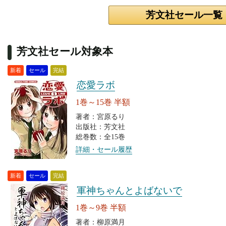
芳文社セール一覧
芳文社セール対象本
新着
セール
完結
恋愛ラボ
1巻～15巻 半額
著者：宮原るり
出版社：芳文社
総巻数：全15巻
詳細・セール履歴
新着
セール
完結
軍神ちゃんとよばないで
1巻～9巻 半額
著者：柳原満月