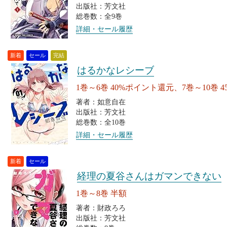
出版社：芳文社
総巻数：全9巻
詳細・セール履歴
新着
セール
完結
はるかなレシーブ
1巻～6巻 40%ポイント還元、7巻～10巻 
著者：如意自在
出版社：芳文社
総巻数：全10巻
詳細・セール履歴
新着
セール
経理の夏谷さんはガマンできない
1巻～8巻 半額
著者：財政ろろ
出版社：芳文社