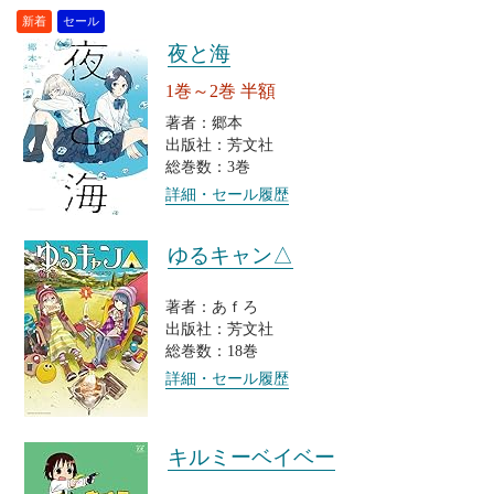
新着
セール
夜と海
1巻～2巻 半額
著者：郷本
出版社：芳文社
総巻数：3巻
詳細・セール履歴
ゆるキャン△
著者：あｆろ
出版社：芳文社
総巻数：18巻
詳細・セール履歴
キルミーベイベー