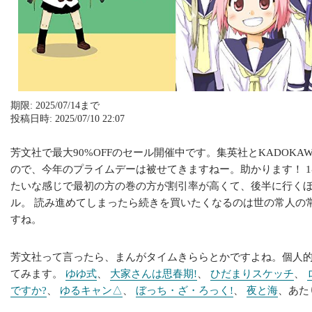
期限: 2025/07/14まで
投稿日時: 2025/07/10 22:07
芳文社で最大90%OFFのセール開催中です。集英社とKADOKA
ので、今年のプライムデーは被せてきますねー。助かります！ 1巻～2巻
たいな感じで最初の方の巻の方が割引率が高くて、後半に行く
ル。 読み進めてしまったら続きを買いたくなるのは世の常人の
すね。
芳文社って言ったら、まんがタイムきららとかですよね。個人
てみます。
ゆゆ式
、
大家さんは思春期!
、
ひだまりスケッチ
、
ですか?
、
ゆるキャン△
、
ぼっち・ざ・ろっく!
、
夜と海
、あた