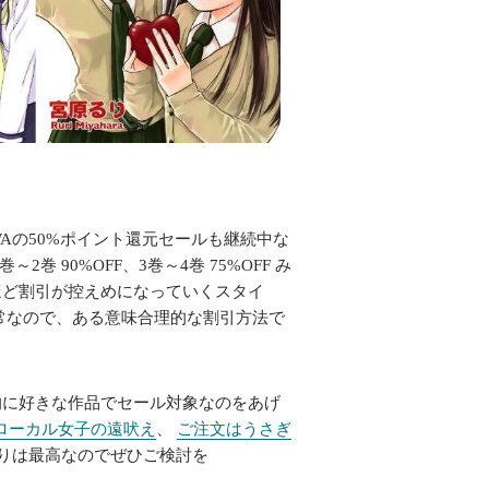
WAの50%ポイント還元セールも継続中な
 90%OFF、3巻～4巻 75%OFF み
ほど割引が控えめになっていくスタイ
常なので、ある意味合理的な割引方法で
的に好きな作品でセール対象なのをあげ
ローカル女子の遠吠え
、
ご注文はうさぎ
りは最高なのでぜひご検討を