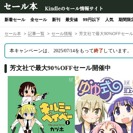
セール本
Kindleのセール情報サイト
新着セール
全セール
新刊
最安値
99円以下
人気
期間限
セール本
記事一覧
セール情報
芳文社で最大90%OFFセー
本キャンペーンは、 2025/07/14をもって
終了
しています。
芳文社で最大90%OFFセール開催中