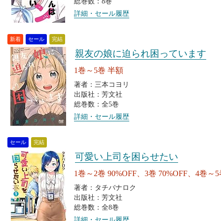
総巻数：8巻
詳細・セール履歴
新着
セール
完結
親友の娘に迫られ困っています
1巻～5巻 半額
著者：三本コヨリ
出版社：芳文社
総巻数：全5巻
詳細・セール履歴
セール
完結
可愛い上司を困らせたい
1巻～2巻 90%OFF、3巻 70%OFF、4巻～
著者：タチバナロク
出版社：芳文社
総巻数：全8巻
詳細・セール履歴