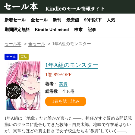
セール本
Kindleのセール情報サイト
新着セール
全セール
新刊
最安値
99円以下
人気
期間限定無料
Kindle Unlimited
検索
記事
セール本
全セール
1年A組のモンスター
セール
完結
1年A組のモンスター
1巻 85%OFF
著者
：
英貴
総巻数
：全16巻
1巻を試し読み
1年A組は「地獄」だと誰かが言った――。担任がすぐ辞める問題児
揃いのクラスに赴任してきた教師・自見太郎。地味で存在感はない
が、異常なほどの真面目さで女子校生たちを‘教育’していく――。