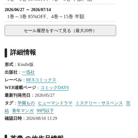
2026/06/27 ～ 2026/07/14
1巻～3巻 85%OFF、4巻～15巻 半額
セール履歴をすべて見る（最大20件）
詳細情報
形式
：Kindle版
出版社
：
一迅社
レーベル
：
REXコミックス
WEB連載ページ
：
コミックDAYS
最新刊発売日
：2026/05/27
タグ
：
学園もの
ヒューマンドラマ
ミステリー・サスペンス
完
結
青年マンガ
99円以下
確認日時
：2026/08/10 13:29