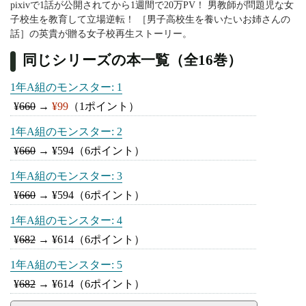
pixivで1話が公開されてから1週間で20万PV！ 男教師が問題児な女
子校生を教育して立場逆転！ ［男子高校生を養いたいお姉さんの
話］の英貴が贈る女子校再生ストーリー。
同じシリーズの本一覧（全16巻）
1年A組のモンスター: 1
¥
660
→
¥99
（1ポイント）
1年A組のモンスター: 2
¥
660
→
¥594
（6ポイント）
1年A組のモンスター: 3
¥
660
→
¥594
（6ポイント）
1年A組のモンスター: 4
¥
682
→
¥614
（6ポイント）
1年A組のモンスター: 5
¥
682
→
¥614
（6ポイント）