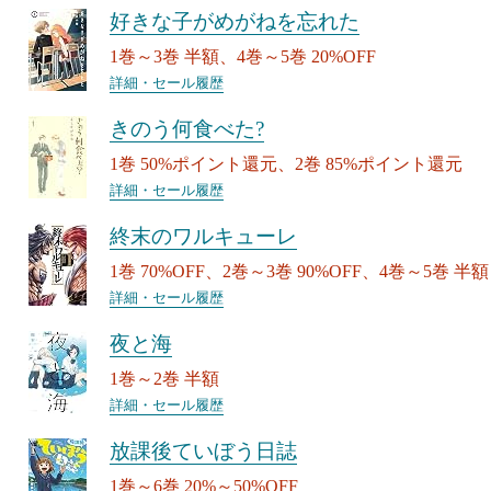
好きな子がめがねを忘れた
1巻～3巻 半額、4巻～5巻 20%OFF
詳細・セール履歴
きのう何食べた?
1巻 50%ポイント還元、2巻 85%ポイント還元
詳細・セール履歴
終末のワルキューレ
1巻 70%OFF、2巻～3巻 90%OFF、4巻～5巻 半額
詳細・セール履歴
夜と海
1巻～2巻 半額
詳細・セール履歴
放課後ていぼう日誌
1巻～6巻 20%～50%OFF