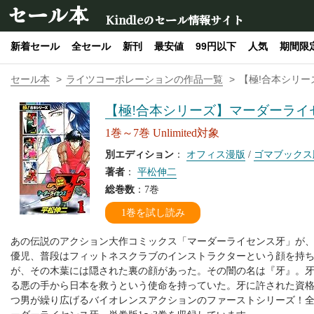
セール本
Kindleのセール情報サイト
新着セール
全セール
新刊
最安値
99円以下
人気
期間限
セール本
ライツコーポレーションの作品一覧
【極!合本シリ
【極!合本シリーズ】マーダーライ
1巻～7巻 Unlimited対象
別エディション
：
オフィス漫版
/
ゴマブックス
著者
：
平松伸二
総巻数
：7巻
1巻を試し読み
あの伝説のアクション大作コミックス「マーダーライセンス牙」が
優児、普段はフィットネスクラブのインストラクターという顔を持
が、その木葉には隠された裏の顔があった。その闇の名は『牙』。
る悪の手から日本を救うという使命を持っていた。牙に許された資
つ男が繰り広げるバイオレンスアクションのファーストシリーズ！全2