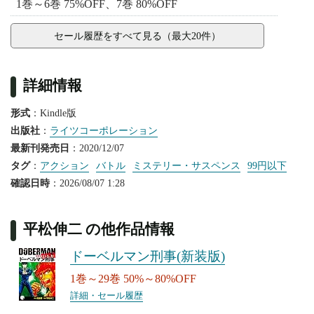
1巻～6巻 75%OFF、7巻 80%OFF
セール履歴をすべて見る（最大20件）
詳細情報
形式
：Kindle版
出版社
：
ライツコーポレーション
最新刊発売日
：2020/12/07
タグ
：
アクション
バトル
ミステリー・サスペンス
99円以下
確認日時
：2026/08/07 1:28
平松伸二 の他作品情報
ドーベルマン刑事(新装版)
1巻～29巻 50%～80%OFF
詳細・セール履歴