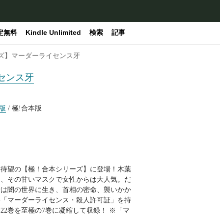
定無料
Kindle Unlimited
検索
記事
ーズ】マーダーライセンス牙
センス牙
版
/ 極!合本版
、待望の【極！合本シリーズ】に登場！木葉
ち、その甘いマスクで女性からは大人気。だ
牙は闇の世界に生き、首相の密命、襲いかか
格「マーダーライセンス・殺人許可証」を持
2巻を至極の7巻に凝縮して収録！ ※「マ