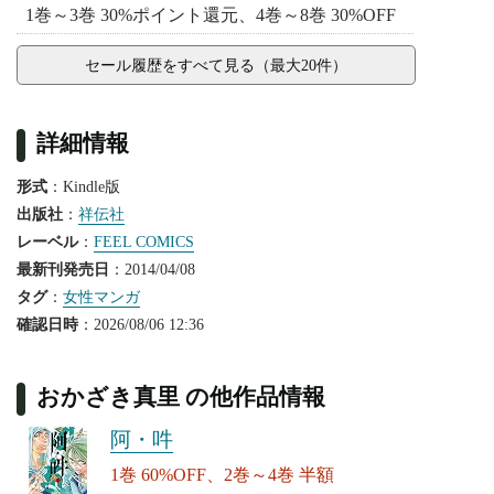
1巻～3巻 30%ポイント還元、4巻～8巻 30%OFF
セール履歴をすべて見る（最大20件）
詳細情報
形式
：Kindle版
出版社
：
祥伝社
レーベル
：
FEEL COMICS
最新刊発売日
：2014/04/08
タグ
：
女性マンガ
確認日時
：2026/08/06 12:36
おかざき真里 の他作品情報
阿・吽
1巻 60%OFF、2巻～4巻 半額