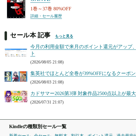
1巻～37巻 80%OFF
詳細・セール履歴
セール本 記事
もっと見る
今月の利用金額で来月のポイント還元がアップ、Kin
ト
(2026/08/05 21:08)
集英社でほとんど全巻が39%OFFになるクーポンセ
(2026/08/03 21:08)
カドサマー2026第3弾 対象作品2500点以上が最大50
(2026/07/31 21:07)
Kindleの種類別セール一覧
新着セール
全セール
無料本
割引本
ポイント還元
過去最安