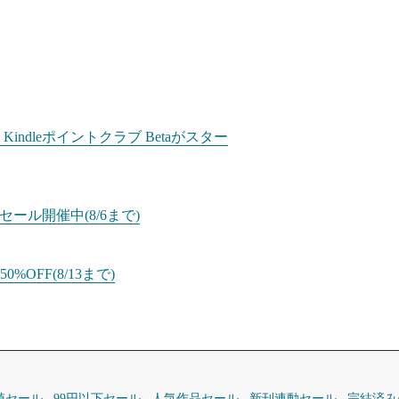
dleポイントクラブ Betaがスター
ール開催中(8/6まで)
%OFF(8/13まで)
値セール
99円以下セール
人気作品セール
新刊連動セール
完結済み