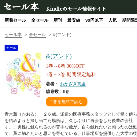
セール本
Kindleのセール情報サイト
新着セール
全セール
新刊
最安値
99円以下
人気
期間限
セール本
全セール
&(アンド)
セール
&(アンド)
1巻～8巻 30%OFF
1巻～3巻 期間限定無料
著者
：
おかざき真里
総巻数
：8巻
1巻を無料で読む
青木薫（かおる）・２６歳。派遣の医療事務スタッフとして働く傍
を始めようと探し当てた場所は、久しぶりに再会をした後輩の会社
す。」男性に触られるのが苦手な薫が、自ら触れたいと願ったのは
て、薫に触れたいと思いを寄せている、仕事場所を提供した大学の