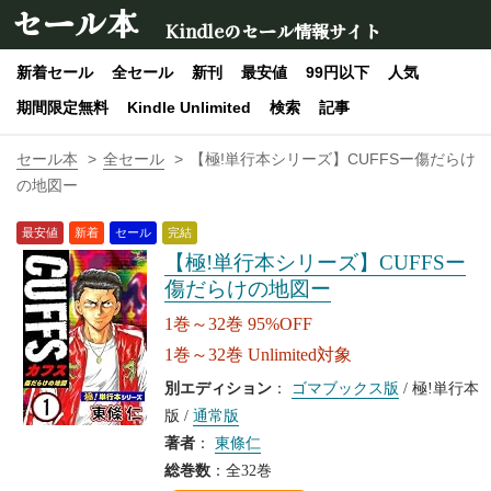
セール本
Kindleのセール情報サイト
新着セール
全セール
新刊
最安値
99円以下
人気
期間限定無料
Kindle Unlimited
検索
記事
セール本
全セール
【極!単行本シリーズ】CUFFSー傷だらけ
の地図ー
最安値
新着
セール
完結
【極!単行本シリーズ】CUFFSー
傷だらけの地図ー
1巻～32巻 95%OFF
1巻～32巻 Unlimited対象
別エディション
：
ゴマブックス版
/ 極!単行本
版 /
通常版
著者
：
東條仁
総巻数
：全32巻