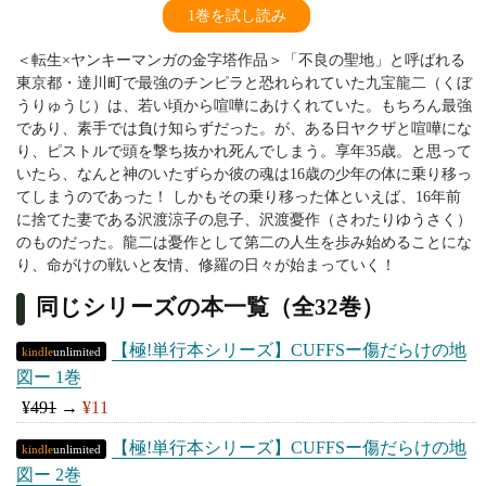
1巻を試し読み
＜転生×ヤンキーマンガの金字塔作品＞「不良の聖地」と呼ばれる
東京都・達川町で最強のチンピラと恐れられていた九宝龍二（くぼ
うりゅうじ）は、若い頃から喧嘩にあけくれていた。もちろん最強
であり、素手では負け知らずだった。が、ある日ヤクザと喧嘩にな
り、ピストルで頭を撃ち抜かれ死んでしまう。享年35歳。と思って
いたら、なんと神のいたずらか彼の魂は16歳の少年の体に乗り移っ
てしまうのであった！ しかもその乗り移った体といえば、16年前
に捨てた妻である沢渡涼子の息子、沢渡憂作（さわたりゆうさく）
のものだった。龍二は憂作として第二の人生を歩み始めることにな
り、命がけの戦いと友情、修羅の日々が始まっていく！
同じシリーズの本一覧（全32巻）
【極!単行本シリーズ】CUFFSー傷だらけの地
kindle
unlimited
図ー 1巻
¥
491
→
¥11
【極!単行本シリーズ】CUFFSー傷だらけの地
kindle
unlimited
図ー 2巻