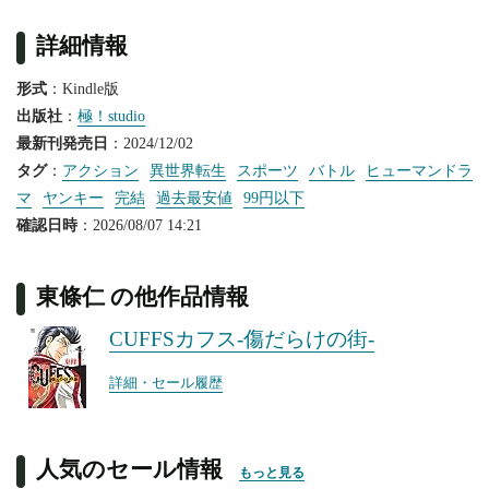
詳細情報
形式
：Kindle版
出版社
：
極！studio
最新刊発売日
：2024/12/02
タグ
：
アクション
異世界転生
スポーツ
バトル
ヒューマンドラ
マ
ヤンキー
完結
過去最安値
99円以下
確認日時
：2026/08/07 14:21
東條仁 の他作品情報
CUFFSカフス-傷だらけの街-
詳細・セール履歴
人気のセール情報
もっと見る