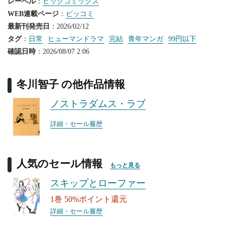
レーベル
：
ビッグコミックス
WEB連載ページ
：
ビッコミ
最新刊発売日
：2026/02/12
タグ
：
日常
ヒューマンドラマ
完結
青年マンガ
99円以下
確認日時
：2026/08/07 2:06
冬川智子 の他作品情報
ノストラダムス・ラブ
詳細・セール履歴
人気のセール情報
もっと見る
スキップとローファー
1巻 50%ポイント還元
詳細・セール履歴