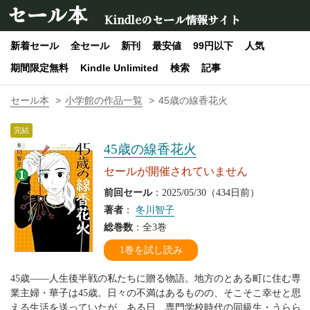
セール本
Kindleのセール情報サイト
新着セール
全セール
新刊
最安値
99円以下
人気
期間限定無料
Kindle Unlimited
検索
記事
セール本
小学館の作品一覧
45歳の線香花火
完結
45歳の線香花火
セールが開催されていません
前回セール
：2025/05/30（434日前）
著者
：
冬川智子
総巻数
：全3巻
1巻を試し読み
45歳――人生後半戦の私たちに贈る物語。地方のとある町に住む専
業主婦・華子は45歳。日々の不満はあるものの、そこそこ幸せと思
える生活を送っていたが、ある日、専門学校時代の同級生・うらら