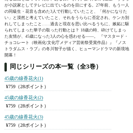
が小説家としてテレビに出ているのを目にする。27年前、もう一人
の同級生・花音も含めた3人で行動していたこと、「何かになりた
い」と漠然と考えていたこと、それをうららに否定され、ケンカ別
れしてしまったこと……過去と現在を思い比べるうちに、嫉妬に駆
られてしまった華子の取った行動とは？ 18歳の時、砕けてしまっ
た友情が、45歳になった3人の心を惑わせる――。 『マスタード・
チョコレート（映画化/文化庁メディア芸術祭受賞作品）』『ノス
トラダムス・ラブ』の冬川智子が描く、ヒューマンドラマの新境地
開幕！
同じシリーズの本一覧（全3巻）
45歳の線香花火(1)
¥759
（28ポイント）
45歳の線香花火(2)
¥759
（28ポイント）
45歳の線香花火(3)
¥759
（28ポイント）