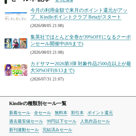
今月の利用金額で来月のポイント還元がアッ
プ、Kindleポイントクラブ Betaがスタート
(2026/08/05 21:08)
集英社でほとんど全巻が39%OFFになるクーポ
ンセール開催中(8/6まで)
(2026/08/03 21:08)
カドサマー2026第3弾 対象作品2500点以上が最
大50%OFF(8/13まで)
(2026/07/31 21:07)
Kindleの種類別セール一覧
新着セール
全セール
無料本
割引本
ポイント還元
過去最安値セール
99円以下セール
人気作品セール
新刊連動セール
完結済みセール