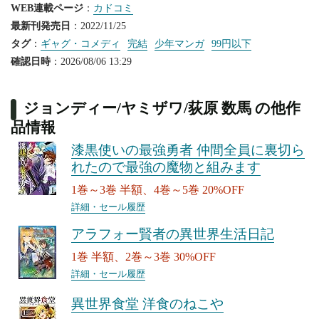
WEB連載ページ
：
カドコミ
最新刊発売日
：2022/11/25
タグ
：
ギャグ・コメディ
完結
少年マンガ
99円以下
確認日時
：2026/08/06 13:29
ジョンディー/ヤミザワ/荻原 数馬 の他作
品情報
漆黒使いの最強勇者 仲間全員に裏切ら
れたので最強の魔物と組みます
1巻～3巻 半額、4巻～5巻 20%OFF
詳細・セール履歴
アラフォー賢者の異世界生活日記
1巻 半額、2巻～3巻 30%OFF
詳細・セール履歴
異世界食堂 洋食のねこや