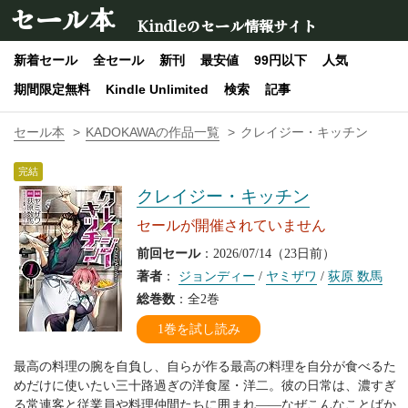
セール本
Kindleのセール情報サイト
新着セール
全セール
新刊
最安値
99円以下
人気
期間限定無料
Kindle Unlimited
検索
記事
セール本
KADOKAWAの作品一覧
クレイジー・キッチン
完結
クレイジー・キッチン
セールが開催されていません
前回セール
：2026/07/14（23日前）
著者
：
ジョンディー
/
ヤミザワ
/
荻原 数馬
総巻数
：全2巻
1巻を試し読み
最高の料理の腕を自負し、自らが作る最高の料理を自分が食べるた
めだけに使いたい三十路過ぎの洋食屋・洋二。彼の日常は、濃すぎ
る常連客と従業員や料理仲間たちに囲まれ――なぜこんなことばか