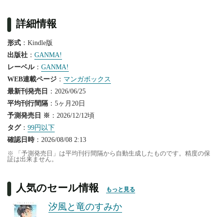
詳細情報
形式
：Kindle版
出版社
：
GANMA!
レーベル
：
GANMA!
WEB連載ページ
：
マンガボックス
最新刊発売日
：2026/06/25
平均刊行間隔
：5ヶ月20日
予測発売日 ※
：2026/12/12頃
タグ
：
99円以下
確認日時
：2026/08/08 2:13
※ 「予測発売日」は平均刊行間隔から自動生成したものです。精度の保
証は出来ません。
人気のセール情報
もっと見る
汐風と竜のすみか