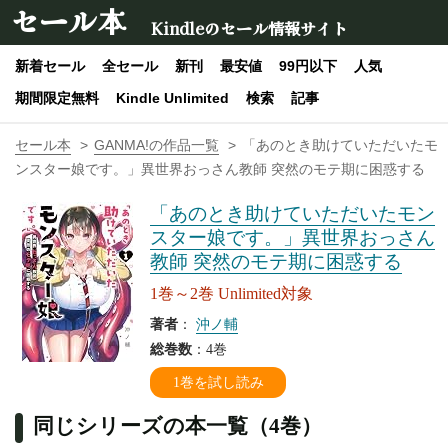
セール本
Kindleのセール情報サイト
新着セール
全セール
新刊
最安値
99円以下
人気
期間限定無料
Kindle Unlimited
検索
記事
セール本
GANMA!の作品一覧
「あのとき助けていただいたモ
ンスター娘です。」異世界おっさん教師 突然のモテ期に困惑する
「あのとき助けていただいたモン
スター娘です。」異世界おっさん
教師 突然のモテ期に困惑する
1巻～2巻 Unlimited対象
著者
：
沖ノ輔
総巻数
：4巻
1巻を試し読み
同じシリーズの本一覧（4巻）