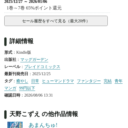
2025/12/27 ～ 2026/01/06
1巻～7巻 65%ポイント還元
セール履歴をすべて見る（最大20件）
詳細情報
形式
：Kindle版
出版社
：
マッグガーデン
レーベル
：
ブレイドコミックス
最新刊発売日
：2025/12/25
タグ
：
癒やし
日常
ヒューマンドラマ
ファンタジー
完結
青年
マンガ
99円以下
確認日時
：2026/08/06 13:31
天野こずえ の他作品情報
あまんちゅ!