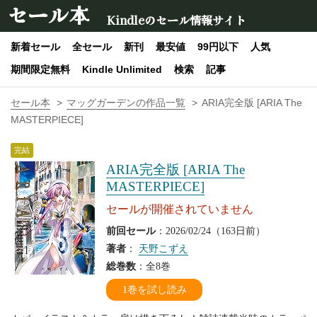
セール本
Kindleのセール情報サイト
新着セール
全セール
新刊
最安値
99円以下
人気
期間限定無料
Kindle Unlimited
検索
記事
セール本
マッグガーデンの作品一覧
ARIA完全版 [ARIA The
MASTERPIECE]
完結
ARIA完全版 [ARIA The
MASTERPIECE]
セールが開催されていません
前回セール
：2026/02/24（163日前）
著者
：
天野こずえ
総巻数
：全8巻
1巻を試し読み