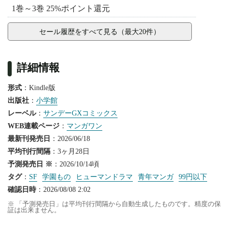
1巻～3巻 25%ポイント還元
セール履歴をすべて見る（最大20件）
詳細情報
形式
：Kindle版
出版社
：
小学館
レーベル
：
サンデーGXコミックス
WEB連載ページ
：
マンガワン
最新刊発売日
：2026/06/18
平均刊行間隔
：3ヶ月28日
予測発売日 ※
：2026/10/14頃
タグ
：
SF
学園もの
ヒューマンドラマ
青年マンガ
99円以下
確認日時
：2026/08/08 2:02
※ 「予測発売日」は平均刊行間隔から自動生成したものです。精度の保
証は出来ません。