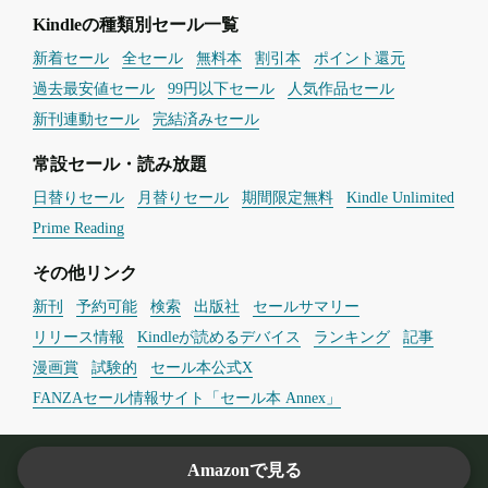
Kindleの種類別セール一覧
新着セール
全セール
無料本
割引本
ポイント還元
過去最安値セール
99円以下セール
人気作品セール
新刊連動セール
完結済みセール
常設セール・読み放題
日替りセール
月替りセール
期間限定無料
Kindle Unlimited
Prime Reading
その他リンク
新刊
予約可能
検索
出版社
セールサマリー
リリース情報
Kindleが読めるデバイス
ランキング
記事
漫画賞
試験的
セール本公式X
FANZAセール情報サイト「セール本 Annex」
このサイトについて
プライバシーポリシー
よくある質問
Amazonで見る