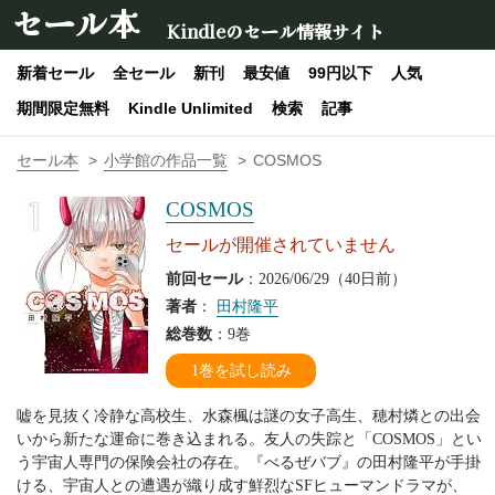
セール本
Kindleのセール情報サイト
新着セール
全セール
新刊
最安値
99円以下
人気
期間限定無料
Kindle Unlimited
検索
記事
セール本
小学館の作品一覧
COSMOS
COSMOS
セールが開催されていません
前回セール
：2026/06/29（40日前）
著者
：
田村隆平
総巻数
：9巻
1巻を試し読み
嘘を見抜く冷静な高校生、水森楓は謎の女子高生、穂村燐との出会
いから新たな運命に巻き込まれる。友人の失踪と「COSMOS」とい
う宇宙人専門の保険会社の存在。『べるぜバブ』の田村隆平が手掛
ける、宇宙人との遭遇が織り成す鮮烈なSFヒューマンドラマが、