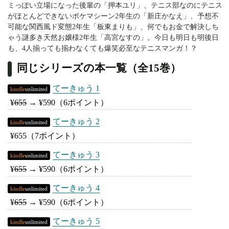
ミっぽい立場になった後輩の「押本ユリ」、テニス部なのにテニス
がほとんどできないボケマシーン2年生の「新庄かなえ」、予想不
可能な関西風ド変態2年生「板東まりも」、何でもお金で解決しち
ゃう謎多き天然お嬢様2年生「高宮なすの」。今日も明日も明後日
も、4人揃っても揃わなくても爆笑必至なテニスマンガ！？
同じシリーズの本一覧（全15巻）
てーきゅう 1
kindle
unlimited
¥
655
→
¥590
（6ポイント）
てーきゅう 2
kindle
unlimited
¥655
（7ポイント）
てーきゅう 3
kindle
unlimited
¥
655
→
¥590
（6ポイント）
てーきゅう 4
kindle
unlimited
¥
655
→
¥590
（6ポイント）
てーきゅう 5
kindle
unlimited