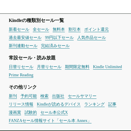
Kindleの種類別セール一覧
新着セール
全セール
無料本
割引本
ポイント還元
過去最安値セール
99円以下セール
人気作品セール
新刊連動セール
完結済みセール
常設セール・読み放題
日替りセール
月替りセール
期間限定無料
Kindle Unlimited
Prime Reading
その他リンク
新刊
予約可能
検索
出版社
セールサマリー
リリース情報
Kindleが読めるデバイス
ランキング
記事
漫画賞
試験的
セール本公式X
FANZAセール情報サイト「セール本 Annex」