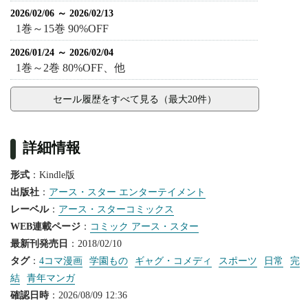
2026/02/06 ～ 2026/02/13
1巻～15巻 90%OFF
2026/01/24 ～ 2026/02/04
1巻～2巻 80%OFF、他
セール履歴をすべて見る（最大20件）
詳細情報
形式
：Kindle版
出版社
：
アース・スター エンターテイメント
レーベル
：
アース・スターコミックス
WEB連載ページ
：
コミック アース・スター
最新刊発売日
：2018/02/10
タグ
：
4コマ漫画
学園もの
ギャグ・コメディ
スポーツ
日常
完
結
青年マンガ
確認日時
：2026/08/09 12:36