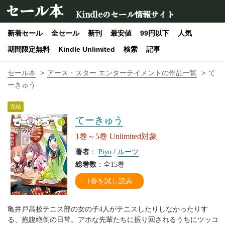
セール本
Kindleのセール情報サイト
新着セール
全セール
新刊
最安値
99円以下
人気
期間限定無料
Kindle Unlimited
検索
記事
セール本
アース・スター エンターテイメントの作品一覧
て
ーきゅう
完結
てーきゅう
1巻～5巻 Unlimited対象
著者
：
Piyo
/
ルーツ
総巻数
：全15巻
1巻を試し読み
亀井戸高校テニス部の女の子4人がテニスしたりしなかったりす
る、抱腹絶倒の日常。アホな先輩たちに振り回されるうちにツッコ