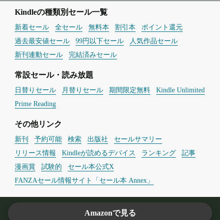
Kindleの種類別セール一覧
新着セール
全セール
無料本
割引本
ポイント還元
過去最安値セール
99円以下セール
人気作品セール
新刊連動セール
完結済みセール
常設セール・読み放題
日替りセール
月替りセール
期間限定無料
Kindle Unlimited
Prime Reading
その他リンク
新刊
予約可能
検索
出版社
セールサマリー
リリース情報
Kindleが読めるデバイス
ランキング
記事
漫画賞
試験的
セール本公式X
FANZAセール情報サイト「セール本 Annex」
このサイトについて
プライバシーポリシー
よくある質問
Amazonで見る