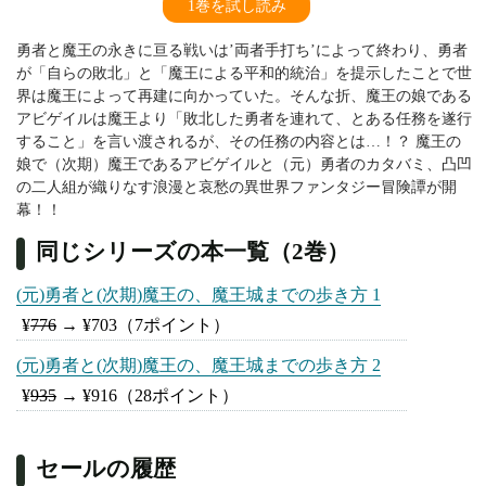
1巻を試し読み
勇者と魔王の永きに亘る戦いは’両者手打ち’によって終わり、勇者
が「自らの敗北」と「魔王による平和的統治」を提示したことで世
界は魔王によって再建に向かっていた。そんな折、魔王の娘である
アビゲイルは魔王より「敗北した勇者を連れて、とある任務を遂行
すること」を言い渡されるが、その任務の内容とは…！？ 魔王の
娘で（次期）魔王であるアビゲイルと（元）勇者のカタバミ、凸凹
の二人組が織りなす浪漫と哀愁の異世界ファンタジー冒険譚が開
幕！！
同じシリーズの本一覧（2巻）
(元)勇者と(次期)魔王の、魔王城までの歩き方 1
¥
776
→
¥703
（7ポイント）
(元)勇者と(次期)魔王の、魔王城までの歩き方 2
¥
935
→
¥916
（28ポイント）
セールの履歴