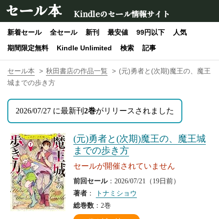
セール本
Kindleのセール情報サイト
新着セール
全セール
新刊
最安値
99円以下
人気
期間限定無料
Kindle Unlimited
検索
記事
セール本
秋田書店の作品一覧
(元)勇者と(次期)魔王の、魔王
城までの歩き方
2026/07/27 に最新刊
2巻
がリリースされました
(元)勇者と(次期)魔王の、魔王城
までの歩き方
セールが開催されていません
前回セール
：2026/07/21（19日前）
著者
：
トナミショウ
総巻数
：2巻