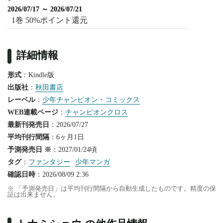
2026/07/17 ～ 2026/07/21
1巻 50%ポイント還元
詳細情報
形式
：Kindle版
出版社
：
秋田書店
レーベル
：
少年チャンピオン・コミックス
WEB連載ページ
：
チャンピオンクロス
最新刊発売日
：2026/07/27
平均刊行間隔
：6ヶ月1日
予測発売日 ※
：2027/01/24頃
タグ
：
ファンタジー
少年マンガ
確認日時
：2026/08/09 2:36
※ 「予測発売日」は平均刊行間隔から自動生成したものです。精度の保
証は出来ません。