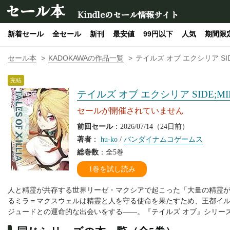
セール本
Kindleのセール情報サイト
新着セール
全セール
新刊
最安値
99円以下
人気
期間限
セール本
KADOKAWAの作品一覧
テイルズ オブ エクシリア SIDE
完結
テイルズ オブ エクシリア SIDE;MI
セールが開催されていません
前回セール
：2026/07/14（24日前）
著者
：
hu‐ko
/
バンダイナムコゲームス
総巻数
：全5巻
1巻を試し読み
人と精霊が共存する世界リーゼ・マクシアで起こった「大量の精霊
るミラ＝マクスウェルは精霊と人を守る使命を果たすため、王都イ
ジュードとの運命的な出会いをする――。『テイルズ オブ』シリーズ