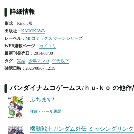
詳細情報
形式
：Kindle版
出版社
：
KADOKAWA
レーベル
：
MFコミックス ジーンシリーズ
WEB連載ページ
：
カドコミ
最新刊発売日
：2014/08/30
タグ
：
完結
少年マンガ
99円以下
確認日時
：2026/08/07 12:39
バンダイナムコゲームス/ｈｕ‐ｋｏ の他作
ぷちます!
詳細・セール履歴
機動戦士ガンダム外伝 ミッシングリンク