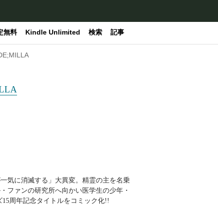
定無料
Kindle Unlimited
検索
記事
;MILLA
LLA
が一気に消滅する」大異変。精霊の主を名乗
ル・ファンの研究所へ向かい医学生の少年・
15周年記念タイトルをコミック化!!