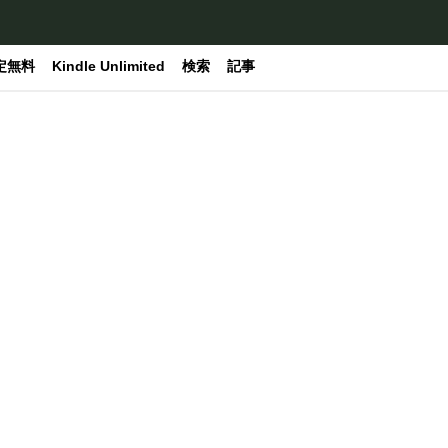
定無料
Kindle Unlimited
検索
記事