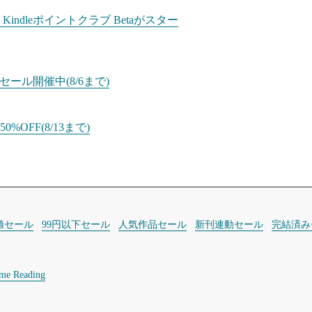
dleポイントクラブ Betaがスター
ール開催中(8/6まで)
%OFF(8/13まで)
値セール
99円以下セール
人気作品セール
新刊連動セール
完結済み
ime Reading