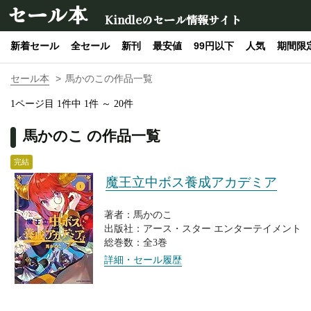
セール本
Kindleのセール情報サイト
新着セール
全セール
新刊
最安値
99円以下
人気
期間限
セール本
馬かのこの作品一覧
1ページ目 1件中 1件 ～ 20件
馬かのこ の作品一覧
完結
魔王立中ボス養成アカデミア
著者：馬かのこ
出版社：アース・スター エンターテイメント
総巻数：全3巻
詳細・セール履歴