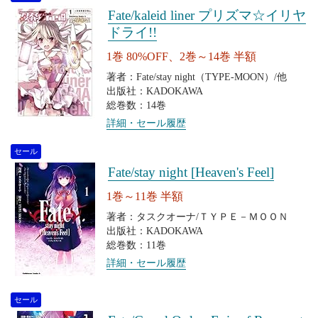
Fate/kaleid liner プリズマ☆イリヤ
ドライ!!
1巻 80%OFF、2巻～14巻 半額
著者：Fate/stay night（TYPE-MOON）/他
出版社：KADOKAWA
総巻数：14巻
詳細・セール履歴
セール
Fate/stay night [Heaven's Feel]
1巻～11巻 半額
著者：タスクオーナ/ＴＹＰＥ－ＭＯＯＮ
出版社：KADOKAWA
総巻数：11巻
詳細・セール履歴
セール