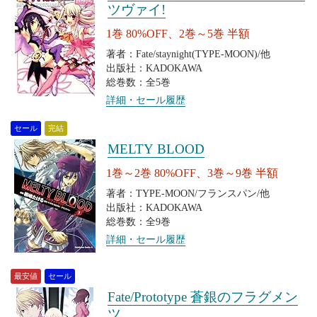
ツヴァイ!
1巻 80%OFF、2巻～5巻 半額
著者：Fate/staynight(TYPE-MOON)/他
出版社：KADOKAWA
総巻数：全5巻
詳細・セール履歴
セール
完結
MELTY BLOOD
1巻～2巻 80%OFF、3巻～9巻 半額
著者：TYPE-MOON/フランスパン/他
出版社：KADOKAWA
総巻数：全9巻
詳細・セール履歴
最安値
セール
Fate/Prototype 蒼銀のフラグメン
ツ