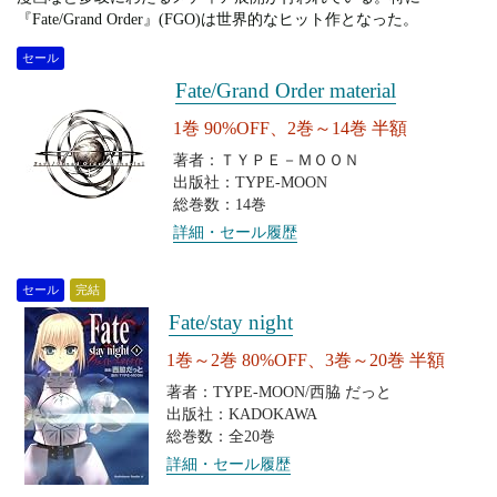
『Fate/Grand Order』(FGO)は世界的なヒット作となった。
セール
Fate/Grand Order material
1巻 90%OFF、2巻～14巻 半額
著者：ＴＹＰＥ－ＭＯＯＮ
出版社：TYPE-MOON
総巻数：14巻
詳細・セール履歴
セール
完結
Fate/stay night
1巻～2巻 80%OFF、3巻～20巻 半額
著者：TYPE-MOON/西脇 だっと
出版社：KADOKAWA
総巻数：全20巻
詳細・セール履歴