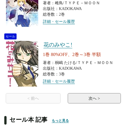
著者：雌鳥/ＴＹＰＥ－ＭＯＯＮ
出版社：KADOKAWA
総巻数：2巻
詳細・セール履歴
セール
花のみやこ!
1巻 80%OFF、2巻～3巻 半額
著者：桐嶋 たける/ＴＹＰＥ－ＭＯＯＮ
出版社：KADOKAWA
総巻数：3巻
詳細・セール履歴
< 前へ
次へ >
セール本 記事
もっと見る