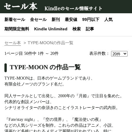
セール本
Kindleのセール情報サイト
新着セール
全セール
新刊
最安値
99円以下
人気
期間限定無料
Kindle Unlimited
検索
記事
セール本
TYPE-MOONの作品一覧
表示件数：
1ページ目 50件中 1件 ～ 20件
TYPE-MOON の作品一覧
TYPE-MOONは、日本のゲームブランドであり、
有限会社ノーツのブランド名だ。
同人サークルとして出発し、2000年の『月姫』で注目を集めた。
代表的な創設メンバーは、
シナリオライターの奈須きのことイラストレーターの武内崇。
『Fate/stay night』、『空の境界』、『魔法使いの夜』
などの人気シリーズを制作。これらの作品はアニメ、小説、
漫画など多岐にわたるメディア展開が行われている。特に