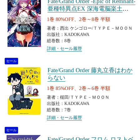
Fate/Grand Order ‐Epic of Remnant‐
亜種特異点EX 深海電脳楽土
SE.RA.PH
1巻 80%OFF、2巻～8巻 半額
著者：西出 ケンゴロー/ＴＹＰＥ－ＭＯＯＮ
出版社：KADOKAWA
総巻数：8巻
詳細・セール履歴
セール
Fate/Grand Order 藤丸立香はわか
らない
1巻 85%OFF、2巻～6巻 半額
著者：槌田/ＴＹＰＥ－ＭＯＯＮ
出版社：KADOKAWA
総巻数：7巻
詳細・セール履歴
セール
Fate/Grand Order フロム ロストベ