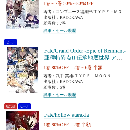
1巻～7巻 50%～80%OFF
著者：コンプエース編集部/ＴＹＰＥ－ＭＯＯ
Ｎ
出版社：KADOKAWA
総巻数：7巻
詳細・セール履歴
セール
Fate/Grand Order ‐Epic of Remnant‐
亜種特異点II 伝承地底世界 アガ
ルタ アガルタの女
1巻 80%OFF、2巻～6巻 半額
著者：武中 英雄/ＴＹＰＥ－ＭＯＯＮ
出版社：KADOKAWA
総巻数：6巻
詳細・セール履歴
最安値
セール
Fate/hollow ataraxia
1巻 80%OFF、2巻 半額