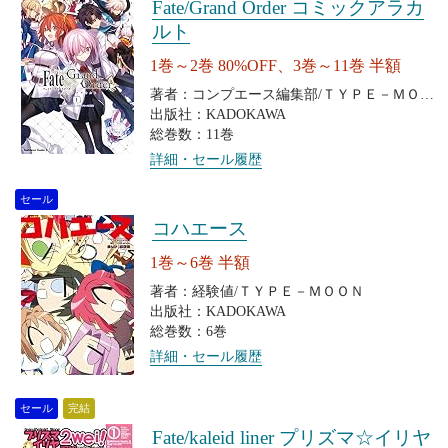
Fate/Grand Order コミックアラカ
ルト
1巻～2巻 80%OFF、3巻～11巻 半額
著者：コンプエース編集部/ＴＹＰＥ－ＭＯＯ
Ｎ
出版社：KADOKAWA
総巻数：11巻
詳細・セール履歴
セール
コハエース
1巻～6巻 半額
著者：経験値/ＴＹＰＥ－ＭＯＯＮ
出版社：KADOKAWA
総巻数：6巻
詳細・セール履歴
セール
完結
Fate/kaleid liner プリズマ☆イリヤ