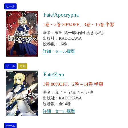
セール
Fate/Apocrypha
1巻～2巻 80%OFF、3巻～16巻 半額
著者：東出 祐一郎/石田 あきら/他
出版社：KADOKAWA
総巻数：16巻
詳細・セール履歴
セール
完結
Fate/Zero
1巻 80%OFF、2巻～14巻 半額
著者：真じろう/真じろう/他
出版社：KADOKAWA
総巻数：全14巻
詳細・セール履歴
セール