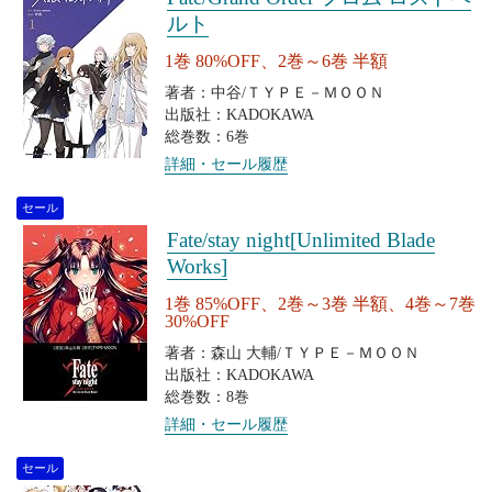
ルト
1巻 80%OFF、2巻～6巻 半額
著者：中谷/ＴＹＰＥ－ＭＯＯＮ
出版社：KADOKAWA
総巻数：6巻
詳細・セール履歴
セール
Fate/stay night[Unlimited Blade
Works]
1巻 85%OFF、2巻～3巻 半額、4巻～7巻
30%OFF
著者：森山 大輔/ＴＹＰＥ－ＭＯＯＮ
出版社：KADOKAWA
総巻数：8巻
詳細・セール履歴
セール