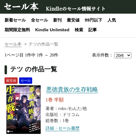
セール本
Kindleのセール情報サイト
新着セール
全セール
新刊
最安値
99円以下
人気
期間限定無料
Kindle Unlimited
検索
記事
セール本
テツの作品一覧
表示件数：
1ページ目 1件中 1件 ～ 20件
テツ の作品一覧
最安値
セール
悪徳貴族の生存戦略
1巻 半額
著者：roko./わんた/他
出版社：ドリコム
総巻数：1巻
詳細・セール履歴